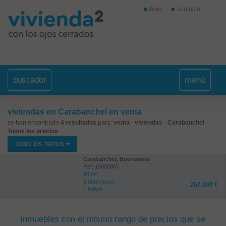
blog
contacto
buscador
menú
viviendas en Carabanchel en venta
se han encontrado
4 resultados
para:
venta
-
viviendas
-
Carabanchel
-
Todos los precios
Todos los barrios
Carabanchel, Buenavista
Ref: 10008887
80 m²
3 dormitorios
267.000 €
1 baños
inmuebles con el mismo rango de precios que se