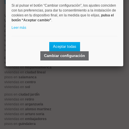
Lo más buscado
Si al pulsar el botón “Cambiar configuración”, los ajustes coinciden
con tus preferencias, para dar tu consentimiento a la instalación de
cookies en tu dispositivo final, en la medida que lo elijas,
pulsa el
Valorar vivienda online
botón “Aceptar cambio”
.
Vender piso
pisos en
chamberí
Leer más
pisos en
moncloa
viviendas en
argüelles
viviendas en
tetuán
viviendas en
cuatro caminos
Aceptar todas
viviendas en
chamartín
Cambiar configuración
pisos en
rios rosas
viviendas en
prosperidad
viviendas en
hispanoamerica
viviendas en
ciudad lineal
pisos en
salamanca
viviendas en
centro
viviendas en
sol
pisos en
ciudad jardín
viviendas en
retiro
viviendas en
arganzuela
viviendas en
alonso martinez
viviendas en
arturo soria
viviendas en
embajadores
pisos en
guindalera