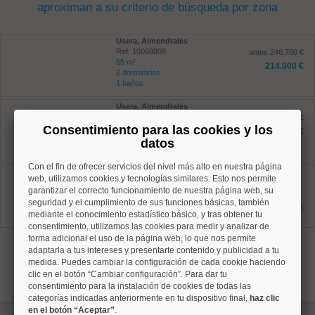
aproximan a su criterio de búsqueda por zona
Usera, Almendrales
Ref: 10008808
antes 246.700 €
55 m²
214.000 €
2 dormitorios
1 baños
Usera, Almendrales
Ref: 10008761
antes 548.500 €
Consentimiento para las cookies y los
129 m²
496.000 €
4 dormitorios
datos
1 baños
Con el fin de ofrecer servicios del nivel más alto en nuestra página
Arganzuela, Acacias
web, utilizamos cookies y tecnologías similares. Esto nos permite
Ref: 10008825
garantizar el correcto funcionamiento de nuestra página web, su
133 m²
seguridad y el cumplimiento de sus funciones básicas, también
2 dormitorios
540.000 €
mediante el conocimiento estadístico básico, y tras obtener tu
2 baños
consentimiento, utilizamos las cookies para medir y analizar de
forma adicional el uso de la página web, lo que nos permite
1
adaptarla a tus intereses y presentarte contenido y publicidad a tu
medida. Puedes cambiar la configuración de cada cookie haciendo
clic en el botón “Cambiar configuración”. Para dar tu
consentimiento para la instalación de cookies de todas las
categorías indicadas anteriormente en tu dispositivo final,
haz clic
en el botón “Aceptar”
.