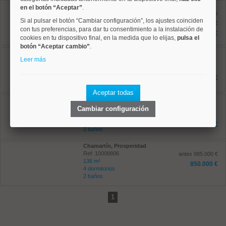
Chamartín, Castilla
en el botón “Aceptar”
.
Ref: 10008919
antes
Si al pulsar el botón “Cambiar configuración”, los ajustes coinciden
183 m²
1.300.000 €
4 dormitorios
con tus preferencias, para dar tu consentimiento a la instalación de
1.200.000 €
3 baños
cookies en tu dispositivo final, en la medida que lo elijas,
pulsa el
botón “Aceptar cambio”
.
Chamartín, Prosperidad
Leer más
Ref: 10008941
196 m²
4 dormitorios
1.397.000 €
3 baños
Aceptar todas
Chamartín, El Viso
Ref: 10008490
Cambiar configuración
105 m²
2 dormitorios
849.000 €
2 baños
Chamartín, Prosperidad
Ref: 10008806
antes 985.000 €
136 m²
850.000 €
4 dormitorios
2 baños
1