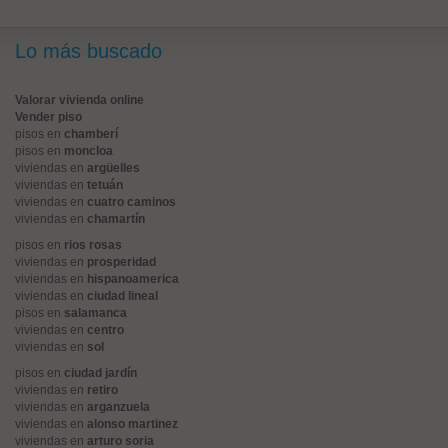
Lo más buscado
Valorar vivienda online
Vender piso
pisos en
chamberí
pisos en
moncloa
viviendas en
argüelles
viviendas en
tetuán
viviendas en
cuatro caminos
viviendas en
chamartín
pisos en
rios rosas
viviendas en
prosperidad
viviendas en
hispanoamerica
viviendas en
ciudad lineal
pisos en
salamanca
viviendas en
centro
viviendas en
sol
pisos en
ciudad jardín
viviendas en
retiro
viviendas en
arganzuela
viviendas en
alonso martinez
viviendas en
arturo soria