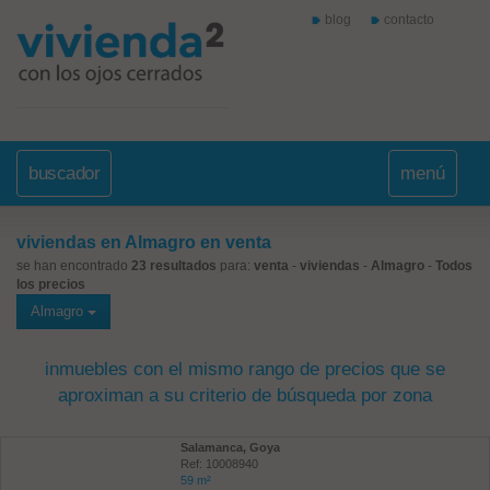
blog
contacto
buscador
menú
viviendas en Almagro en venta
se han encontrado
23 resultados
para:
venta
-
viviendas
-
Almagro
-
Todos
los precios
Almagro
inmuebles con el mismo rango de precios que se
aproximan a su criterio de búsqueda por zona
Salamanca, Goya
Ref: 10008940
59 m²