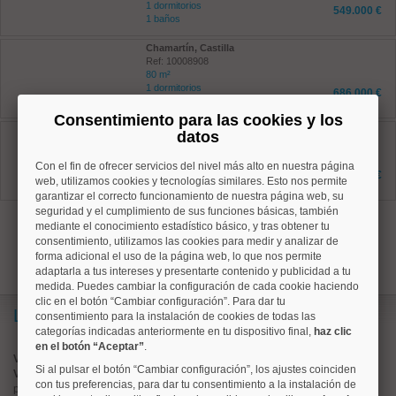
1 dormitorios
549.000 €
1 baños
Chamartín, Castilla
Ref: 10008908
80 m²
1 dormitorios
686.000 €
1 baños
Consentimiento para las cookies y los
Moncloa, Argüelles
datos
Ref: 10008862
32 m²
Con el fin de ofrecer servicios del nivel más alto en nuestra página
1 dormitorios
433.000 €
web, utilizamos cookies y tecnologías similares. Esto nos permite
1 baños
garantizar el correcto funcionamiento de nuestra página web, su
seguridad y el cumplimiento de sus funciones básicas, también
anterior
1
2
mediante el conocimiento estadístico básico, y tras obtener tu
consentimiento, utilizamos las cookies para medir y analizar de
forma adicional el uso de la página web, lo que nos permite
adaptarla a tus intereses y presentarte contenido y publicidad a tu
medida. Puedes cambiar la configuración de cada cookie haciendo
clic en el botón “Cambiar configuración”. Para dar tu
Lo más buscado
consentimiento para la instalación de cookies de todas las
categorías indicadas anteriormente en tu dispositivo final,
haz clic
en el botón “Aceptar”
.
Valorar vivienda online
Si al pulsar el botón “Cambiar configuración”, los ajustes coinciden
Vender piso
con tus preferencias, para dar tu consentimiento a la instalación de
pisos en
chamberí