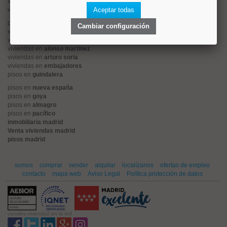
viviendas en
centro
viviendas en
sol
Aceptar todas
pisos en
ciudad jardín
Cambiar configuración
viviendas en
retiro
viviendas en
arganzuela
viviendas en
alonso martinez
viviendas en
arturo soria
viviendas en
embajadores
pisos en
guindalera
pisos en
nueva españa
pisos en
goya
pisos en
almagro
pisos en
pacífico
inmobiliaria madrid
Venta viviendas madrid
pisos madrid
somos
comprar
vender
alquilar
localízanos
ofertas de empleo
contacto
mapa web
Aviso Legal
Política protección de datos
canales vivienda2 en la red