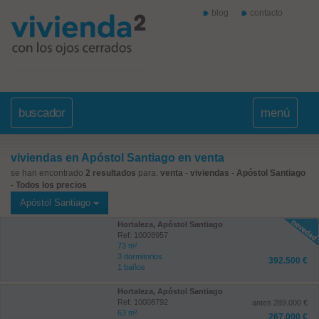
blog
contacto
buscador
menú
viviendas en Apóstol Santiago en venta
se han encontrado
2 resultados
para:
venta
-
viviendas
-
Apóstol Santiago
-
Todos los precios
Apóstol Santiago
Hortaleza, Apóstol Santiago
Ref: 10008957
73 m²
3 dormitorios
392.500 €
1 baños
Hortaleza, Apóstol Santiago
Ref: 10008792
antes 289.000 €
63 m²
267.000 €