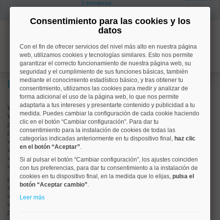
3 dormitorios
1 baños
Consentimiento para las cookies y los
datos
1
Con el fin de ofrecer servicios del nivel más alto en nuestra página
web, utilizamos cookies y tecnologías similares. Esto nos permite
garantizar el correcto funcionamiento de nuestra página web, su
seguridad y el cumplimiento de sus funciones básicas, también
mediante el conocimiento estadístico básico, y tras obtener tu
Lo más buscado
consentimiento, utilizamos las cookies para medir y analizar de
forma adicional el uso de la página web, lo que nos permite
adaptarla a tus intereses y presentarte contenido y publicidad a tu
Valorar vivienda online
medida. Puedes cambiar la configuración de cada cookie haciendo
Vender piso
clic en el botón “Cambiar configuración”. Para dar tu
pisos en
chamberí
consentimiento para la instalación de cookies de todas las
pisos en
moncloa
categorías indicadas anteriormente en tu dispositivo final,
haz clic
viviendas en
argüelles
en el botón “Aceptar”
.
viviendas en
tetuán
viviendas en
cuatro caminos
Si al pulsar el botón “Cambiar configuración”, los ajustes coinciden
viviendas en
chamartín
con tus preferencias, para dar tu consentimiento a la instalación de
cookies en tu dispositivo final, en la medida que lo elijas,
pulsa el
pisos en
rios rosas
botón “Aceptar cambio”
.
viviendas en
prosperidad
viviendas en
hispanoamerica
Leer más
viviendas en
ciudad lineal
pisos en
salamanca