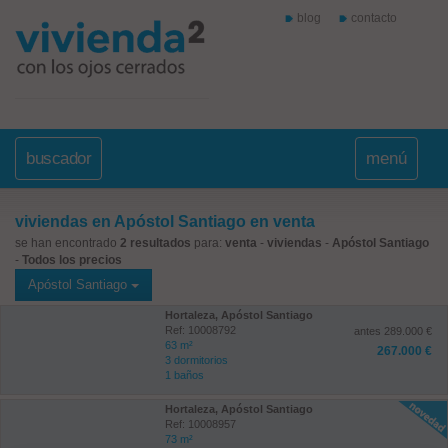
blog
contacto
buscador
menú
viviendas en Apóstol Santiago en venta
se han encontrado
2 resultados
para:
venta
-
viviendas
-
Apóstol Santiago
-
Todos los precios
Apóstol Santiago
Hortaleza, Apóstol Santiago
Ref: 10008792
antes 289.000 €
63 m²
267.000 €
3 dormitorios
1 baños
Hortaleza, Apóstol Santiago
Ref: 10008957
73 m²