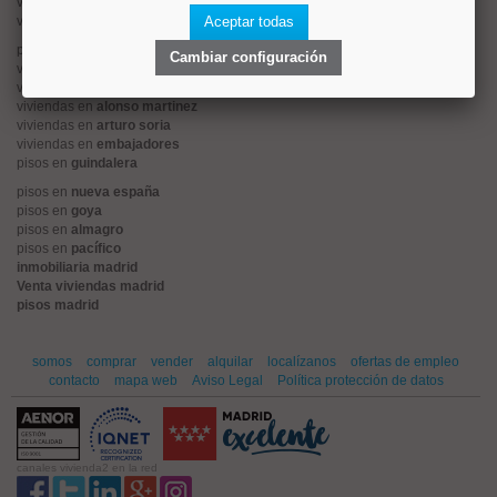
viviendas en
centro
viviendas en
sol
Aceptar todas
pisos en
ciudad jardín
Cambiar configuración
viviendas en
retiro
viviendas en
arganzuela
viviendas en
alonso martinez
viviendas en
arturo soria
viviendas en
embajadores
pisos en
guindalera
pisos en
nueva españa
pisos en
goya
pisos en
almagro
pisos en
pacífico
inmobiliaria madrid
Venta viviendas madrid
pisos madrid
somos
comprar
vender
alquilar
localízanos
ofertas de empleo
contacto
mapa web
Aviso Legal
Política protección de datos
canales vivienda2 en la red