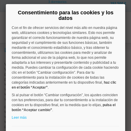
3 dormitorios
392.500 €
1 baños
Consentimiento para las cookies y los
datos
1
Con el fin de ofrecer servicios del nivel más alto en nuestra página
web, utilizamos cookies y tecnologías similares. Esto nos permite
garantizar el correcto funcionamiento de nuestra página web, su
seguridad y el cumplimiento de sus funciones básicas, también
mediante el conocimiento estadístico básico, y tras obtener tu
Lo más buscado
consentimiento, utilizamos las cookies para medir y analizar de
forma adicional el uso de la página web, lo que nos permite
adaptarla a tus intereses y presentarte contenido y publicidad a tu
Valorar vivienda online
medida. Puedes cambiar la configuración de cada cookie haciendo
Vender piso
clic en el botón “Cambiar configuración”. Para dar tu
pisos en
chamberí
consentimiento para la instalación de cookies de todas las
pisos en
moncloa
categorías indicadas anteriormente en tu dispositivo final,
haz clic
viviendas en
argüelles
en el botón “Aceptar”
.
viviendas en
tetuán
viviendas en
cuatro caminos
Si al pulsar el botón “Cambiar configuración”, los ajustes coinciden
viviendas en
chamartín
con tus preferencias, para dar tu consentimiento a la instalación de
cookies en tu dispositivo final, en la medida que lo elijas,
pulsa el
pisos en
rios rosas
botón “Aceptar cambio”
.
viviendas en
prosperidad
viviendas en
hispanoamerica
Leer más
viviendas en
ciudad lineal
pisos en
salamanca