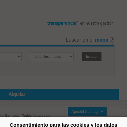
buscar en el
mapa
Alquilar
Apóstol Santiago
tol Santiago
-
Todos los precios
Consentimiento para las cookies y los datos