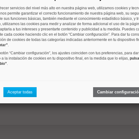
frecer servicios del nivel más alto en nuestra página web, utilizamos cookies y tec
barrio
metros
dormitori
o nos permite garantizar el correcto funcionamiento de nuestra página web, su segur
e sus funciones básicas, también mediante el conocimiento estadístico básico, y tr
, utilizamos las cookies para medir y analizar de forma adicional el uso de la pági
aptarla a tus intereses y presentarte contenido y publicidad a tu medida. Puedes c
de cada cookie haciendo clic en el botón “Cambiar configuración”. Para dar tu con
Apóstol Santiago
63 m²
3 dorm.
ción de cookies de todas las categorías indicadas anteriormente en tu dispositivo fi
ptar”
.
 botón “Cambiar configuración”, los ajustes coinciden con tus preferencias, para dar
a la instalación de cookies en tu dispositivo final, en la medida que lo elijas,
pulsa
bio”
.
Apóstol Santiago
73 m²
3 dorm.
Aceptar todas
Cambiar configuraci
1