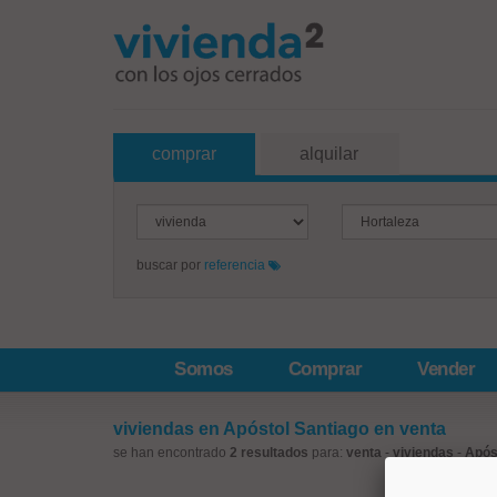
comprar
alquilar
buscar por
referencia
Somos
Comprar
Vender
viviendas en Apóstol Santiago en venta
se han encontrado
2 resultados
para:
venta
-
viviendas
-
Após