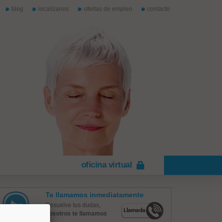
blog
localízanos
ofertas de empleo
contacto
oficina virtual
Te llamamos inmediatamente
Resuelve tus dudas,
nosotros te llamamos