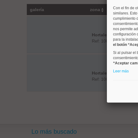
Con el fin de o
galería
zona
similares. Est
cumplimiento d
consentimiento
nos permite ad
configuración 
Hortaleza
para la instala
Ref: 10008792
el botón “Ace
Si al pulsar el
consentimiento 
“Aceptar cam
Leer más
Hortaleza
Ref: 10008957
Lo más buscado