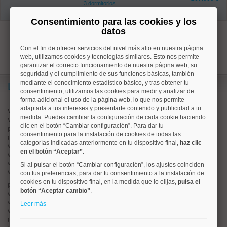
3 dormitorios
1 baños
Consentimiento para las cookies y los
datos
1
Con el fin de ofrecer servicios del nivel más alto en nuestra página
web, utilizamos cookies y tecnologías similares. Esto nos permite
garantizar el correcto funcionamiento de nuestra página web, su
seguridad y el cumplimiento de sus funciones básicas, también
mediante el conocimiento estadístico básico, y tras obtener tu
Lo más buscado
consentimiento, utilizamos las cookies para medir y analizar de
forma adicional el uso de la página web, lo que nos permite
adaptarla a tus intereses y presentarte contenido y publicidad a tu
Valorar vivienda online
medida. Puedes cambiar la configuración de cada cookie haciendo
Vender piso
clic en el botón “Cambiar configuración”. Para dar tu
pisos en
chamberí
consentimiento para la instalación de cookies de todas las
pisos en
moncloa
categorías indicadas anteriormente en tu dispositivo final,
haz clic
viviendas en
argüelles
en el botón “Aceptar”
.
viviendas en
tetuán
viviendas en
cuatro caminos
Si al pulsar el botón “Cambiar configuración”, los ajustes coinciden
viviendas en
chamartín
con tus preferencias, para dar tu consentimiento a la instalación de
cookies en tu dispositivo final, en la medida que lo elijas,
pulsa el
pisos en
rios rosas
botón “Aceptar cambio”
.
viviendas en
prosperidad
viviendas en
hispanoamerica
Leer más
viviendas en
ciudad lineal
pisos en
salamanca