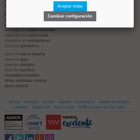
viviendas en
centro
viviendas en
sol
Aceptar todas
pisos en
ciudad jardín
Cambiar configuración
viviendas en
retiro
viviendas en
arganzuela
viviendas en
alonso martinez
viviendas en
arturo soria
viviendas en
embajadores
pisos en
guindalera
pisos en
nueva españa
pisos en
goya
pisos en
almagro
pisos en
pacífico
inmobiliaria madrid
Venta viviendas madrid
pisos madrid
somos
comprar
vender
alquilar
localízanos
ofertas de empleo
contacto
mapa web
Aviso Legal
Política protección de datos
canales vivienda2 en la red