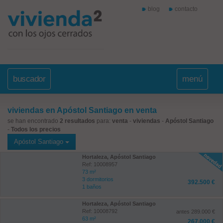
blog
contacto
buscador
menú
viviendas en Apóstol Santiago en venta
se han encontrado
2 resultados
para:
venta
-
viviendas
-
Apóstol Santiago
-
Todos los precios
Apóstol Santiago
Hortaleza, Apóstol Santiago
Ref: 10008957
73 m²
3 dormitorios
392.500 €
1 baños
Hortaleza, Apóstol Santiago
Ref: 10008792
antes 289.000 €
63 m²
267.000 €