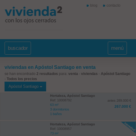
blog
contacto
buscador
menú
viviendas en Apóstol Santiago en venta
se han encontrado
2 resultados
para:
venta
-
viviendas
-
Apóstol Santiago
-
Todos los precios
Apóstol Santiago
Hortaleza, Apóstol Santiago
Ref: 10008792
antes 289.000 €
63 m²
267.000 €
3 dormitorios
1 baños
Hortaleza, Apóstol Santiago
Ref: 10008957
73 m²