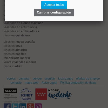
viviendas en
centro
viviendas en
sol
Aceptar todas
pisos en
ciudad jardín
Cambiar configuración
viviendas en
retiro
viviendas en
arganzuela
viviendas en
alonso martinez
viviendas en
arturo soria
viviendas en
embajadores
pisos en
guindalera
pisos en
nueva españa
pisos en
goya
pisos en
almagro
pisos en
pacífico
inmobiliaria madrid
Venta viviendas madrid
pisos madrid
somos
comprar
vender
alquilar
localízanos
ofertas de empleo
contacto
mapa web
Aviso Legal
Política protección de datos
canales vivienda2 en la red