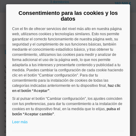
3 dormitorios
392.500 €
1 baños
Consentimiento para las cookies y los
datos
1
Con el fin de ofrecer servicios del nivel más alto en nuestra página
web, utilizamos cookies y tecnologías similares. Esto nos permite
garantizar el correcto funcionamiento de nuestra página web, su
seguridad y el cumplimiento de sus funciones básicas, también
mediante el conocimiento estadístico básico, y tras obtener tu
Lo más buscado
consentimiento, utilizamos las cookies para medir y analizar de
forma adicional el uso de la página web, lo que nos permite
adaptarla a tus intereses y presentarte contenido y publicidad a tu
Valorar vivienda online
medida. Puedes cambiar la configuración de cada cookie haciendo
Vender piso
clic en el botón “Cambiar configuración”. Para dar tu
pisos en
chamberí
consentimiento para la instalación de cookies de todas las
pisos en
moncloa
categorías indicadas anteriormente en tu dispositivo final,
haz clic
viviendas en
argüelles
en el botón “Aceptar”
.
viviendas en
tetuán
viviendas en
cuatro caminos
Si al pulsar el botón “Cambiar configuración”, los ajustes coinciden
viviendas en
chamartín
con tus preferencias, para dar tu consentimiento a la instalación de
cookies en tu dispositivo final, en la medida que lo elijas,
pulsa el
pisos en
rios rosas
botón “Aceptar cambio”
.
viviendas en
prosperidad
viviendas en
hispanoamerica
Leer más
viviendas en
ciudad lineal
pisos en
salamanca