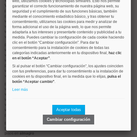
Valorar vivienda online
web, utilizamos cookies y tecnologías similares. Esto nos permite
Vender piso
garantizar el correcto funcionamiento de nuestra página web, su
pisos en
chamberí
seguridad y el cumplimiento de sus funciones básicas, también
pisos en
moncloa
mediante el conocimiento estadístico básico, y tras obtener tu
viviendas en
argüelles
consentimiento, utilizamos las cookies para medir y analizar de
viviendas en
tetuán
forma adicional el uso de la página web, lo que nos permite
viviendas en
cuatro caminos
adaptarla a tus intereses y presentarte contenido y publicidad a tu
viviendas en
chamartín
medida. Puedes cambiar la configuración de cada cookie haciendo
clic en el botón “Cambiar configuración”. Para dar tu
pisos en
rios rosas
consentimiento para la instalación de cookies de todas las
viviendas en
prosperidad
categorías indicadas anteriormente en tu dispositivo final,
haz clic
viviendas en
hispanoamerica
en el botón “Aceptar”
.
viviendas en
ciudad lineal
pisos en
salamanca
Si al pulsar el botón “Cambiar configuración”, los ajustes coinciden
viviendas en
centro
con tus preferencias, para dar tu consentimiento a la instalación de
viviendas en
sol
cookies en tu dispositivo final, en la medida que lo elijas,
pulsa el
botón “Aceptar cambio”
.
pisos en
ciudad jardín
viviendas en
retiro
Leer más
viviendas en
arganzuela
viviendas en
alonso martinez
viviendas en
arturo soria
Aceptar todas
viviendas en
embajadores
pisos en
guindalera
Cambiar configuración
pisos en
nueva españa
pisos en
goya
pisos en
almagro