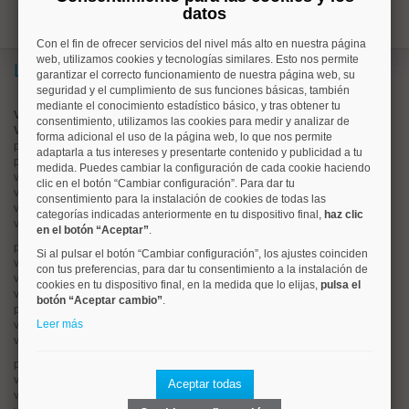
datos
Con el fin de ofrecer servicios del nivel más alto en nuestra página
web, utilizamos cookies y tecnologías similares. Esto nos permite
Lo más buscado
garantizar el correcto funcionamiento de nuestra página web, su
seguridad y el cumplimiento de sus funciones básicas, también
mediante el conocimiento estadístico básico, y tras obtener tu
Valorar vivienda online
consentimiento, utilizamos las cookies para medir y analizar de
Vender piso
forma adicional el uso de la página web, lo que nos permite
pisos en
chamberí
adaptarla a tus intereses y presentarte contenido y publicidad a tu
pisos en
moncloa
medida. Puedes cambiar la configuración de cada cookie haciendo
viviendas en
argüelles
clic en el botón “Cambiar configuración”. Para dar tu
viviendas en
tetuán
consentimiento para la instalación de cookies de todas las
viviendas en
cuatro caminos
categorías indicadas anteriormente en tu dispositivo final,
haz clic
viviendas en
chamartín
en el botón “Aceptar”
.
pisos en
rios rosas
Si al pulsar el botón “Cambiar configuración”, los ajustes coinciden
viviendas en
prosperidad
con tus preferencias, para dar tu consentimiento a la instalación de
viviendas en
hispanoamerica
cookies en tu dispositivo final, en la medida que lo elijas,
pulsa el
viviendas en
ciudad lineal
botón “Aceptar cambio”
.
pisos en
salamanca
Leer más
viviendas en
centro
viviendas en
sol
pisos en
ciudad jardín
viviendas en
retiro
Aceptar todas
viviendas en
arganzuela