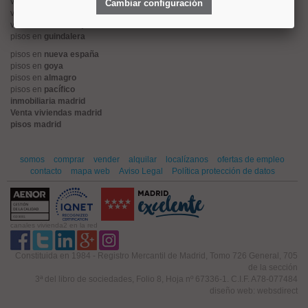
viviendas en
alonso martinez
Cambiar configuración
viviendas en
arturo soria
viviendas en
embajadores
pisos en
guindalera
pisos en
nueva españa
pisos en
goya
pisos en
almagro
pisos en
pacífico
inmobiliaria madrid
Venta viviendas madrid
pisos madrid
somos
comprar
vender
alquilar
localízanos
ofertas de empleo
contacto
mapa web
Aviso Legal
Política protección de datos
canales vivienda2 en la red
Constituida en 1984 - Registro Mercantil de Madrid, Tomo 726 General, 705
de la sección
3ª del libro de sociedades, Folio 8, Hoja nº 67336-1. C.I.F. A78-077484
diseño web: websdirect