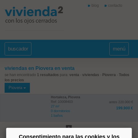
blog
contacto
buscador
menú
viviendas en Piovera en venta
se han encontrado
1 resultados
para:
venta
-
viviendas
-
Piovera
-
Todos
los precios
Piovera
Hortaleza, Piovera
Ref: 10008403
antes 220.000 €
27 m²
199.900 €
0 dormitorios
1 baños
1
Consentimiento para las cookies y los