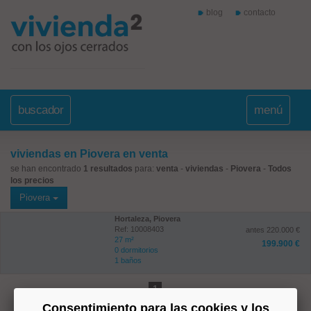
blog
contacto
buscador
menú
viviendas en Piovera en venta
se han encontrado
1 resultados
para:
venta
-
viviendas
-
Piovera
-
Todos
los precios
Piovera
Hortaleza, Piovera
Ref: 10008403
antes 220.000 €
27 m²
199.900 €
0 dormitorios
1 baños
1
Consentimiento para las cookies y los