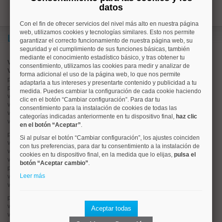
datos
Con el fin de ofrecer servicios del nivel más alto en nuestra página
web, utilizamos cookies y tecnologías similares. Esto nos permite
Lo más buscado
garantizar el correcto funcionamiento de nuestra página web, su
seguridad y el cumplimiento de sus funciones básicas, también
mediante el conocimiento estadístico básico, y tras obtener tu
Valorar vivienda online
consentimiento, utilizamos las cookies para medir y analizar de
Vender piso
forma adicional el uso de la página web, lo que nos permite
pisos en
chamberí
adaptarla a tus intereses y presentarte contenido y publicidad a tu
pisos en
moncloa
medida. Puedes cambiar la configuración de cada cookie haciendo
viviendas en
argüelles
clic en el botón “Cambiar configuración”. Para dar tu
viviendas en
tetuán
consentimiento para la instalación de cookies de todas las
viviendas en
cuatro caminos
categorías indicadas anteriormente en tu dispositivo final,
haz clic
viviendas en
chamartín
en el botón “Aceptar”
.
pisos en
rios rosas
Si al pulsar el botón “Cambiar configuración”, los ajustes coinciden
viviendas en
prosperidad
con tus preferencias, para dar tu consentimiento a la instalación de
viviendas en
hispanoamerica
cookies en tu dispositivo final, en la medida que lo elijas,
pulsa el
viviendas en
ciudad lineal
botón “Aceptar cambio”
.
pisos en
salamanca
Leer más
viviendas en
centro
viviendas en
sol
pisos en
ciudad jardín
viviendas en
retiro
Aceptar todas
viviendas en
arganzuela