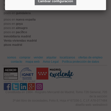
viviendas en
alonso martinez
Cambiar configuración
viviendas en
arturo soria
viviendas en
embajadores
pisos en
guindalera
pisos en
nueva españa
pisos en
goya
pisos en
almagro
pisos en
pacífico
inmobiliaria madrid
Venta viviendas madrid
pisos madrid
somos
comprar
vender
alquilar
localízanos
ofertas de empleo
contacto
mapa web
Aviso Legal
Política protección de datos
canales vivienda2 en la red
Constituida en 1984 - Registro Mercantil de Madrid, Tomo 726 General, 705
de la sección
3ª del libro de sociedades, Folio 8, Hoja nº 67336-1. C.I.F. A78-077484
diseño web: websdirect