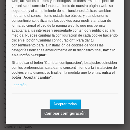
Valorar vivienda online
web, utilizamos cookies y tecnologías similares. Esto nos permite
Vender piso
garantizar el correcto funcionamiento de nuestra página web, su
pisos en
chamberí
seguridad y el cumplimiento de sus funciones básicas, también
pisos en
moncloa
mediante el conocimiento estadístico básico, y tras obtener tu
viviendas en
argüelles
consentimiento, utilizamos las cookies para medir y analizar de
viviendas en
tetuán
forma adicional el uso de la página web, lo que nos permite
viviendas en
cuatro caminos
adaptarla a tus intereses y presentarte contenido y publicidad a tu
viviendas en
chamartín
medida. Puedes cambiar la configuración de cada cookie haciendo
clic en el botón “Cambiar configuración”. Para dar tu
pisos en
rios rosas
consentimiento para la instalación de cookies de todas las
viviendas en
prosperidad
categorías indicadas anteriormente en tu dispositivo final,
haz clic
viviendas en
hispanoamerica
en el botón “Aceptar”
.
viviendas en
ciudad lineal
pisos en
salamanca
Si al pulsar el botón “Cambiar configuración”, los ajustes coinciden
viviendas en
centro
con tus preferencias, para dar tu consentimiento a la instalación de
viviendas en
sol
cookies en tu dispositivo final, en la medida que lo elijas,
pulsa el
botón “Aceptar cambio”
.
pisos en
ciudad jardín
viviendas en
retiro
Leer más
viviendas en
arganzuela
viviendas en
alonso martinez
viviendas en
arturo soria
Aceptar todas
viviendas en
embajadores
pisos en
guindalera
Cambiar configuración
pisos en
nueva españa
pisos en
goya
pisos en
almagro