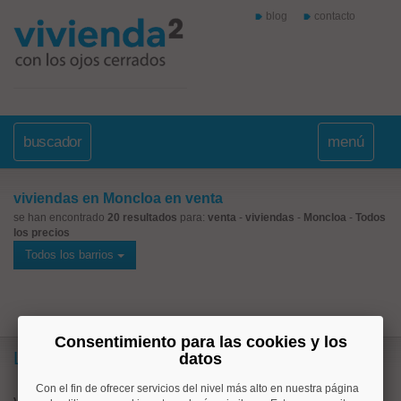
blog
contacto
buscador
menú
viviendas en Moncloa en venta
se han encontrado
20 resultados
para:
venta
-
viviendas
-
Moncloa
-
Todos
los precios
Todos los barrios
Consentimiento para las cookies y los
Lo más buscado
datos
Con el fin de ofrecer servicios del nivel más alto en nuestra página