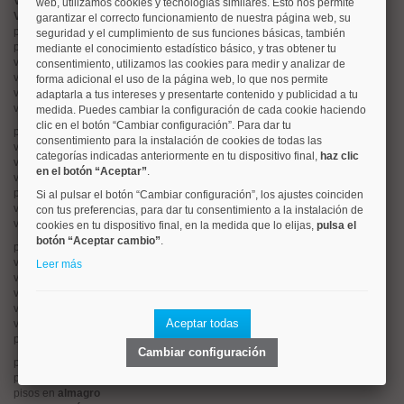
Valorar vivienda online
web, utilizamos cookies y tecnologías similares. Esto nos permite
Vender piso
garantizar el correcto funcionamiento de nuestra página web, su
pisos en
chamberí
seguridad y el cumplimiento de sus funciones básicas, también
pisos en
moncloa
mediante el conocimiento estadístico básico, y tras obtener tu
viviendas en
argüelles
consentimiento, utilizamos las cookies para medir y analizar de
viviendas en
tetuán
forma adicional el uso de la página web, lo que nos permite
viviendas en
cuatro caminos
adaptarla a tus intereses y presentarte contenido y publicidad a tu
viviendas en
chamartín
medida. Puedes cambiar la configuración de cada cookie haciendo
clic en el botón “Cambiar configuración”. Para dar tu
pisos en
rios rosas
consentimiento para la instalación de cookies de todas las
viviendas en
prosperidad
categorías indicadas anteriormente en tu dispositivo final,
haz clic
viviendas en
hispanoamerica
en el botón “Aceptar”
.
viviendas en
ciudad lineal
pisos en
salamanca
Si al pulsar el botón “Cambiar configuración”, los ajustes coinciden
viviendas en
centro
con tus preferencias, para dar tu consentimiento a la instalación de
viviendas en
sol
cookies en tu dispositivo final, en la medida que lo elijas,
pulsa el
botón “Aceptar cambio”
.
pisos en
ciudad jardín
viviendas en
retiro
Leer más
viviendas en
arganzuela
viviendas en
alonso martinez
viviendas en
arturo soria
Aceptar todas
viviendas en
embajadores
pisos en
guindalera
Cambiar configuración
pisos en
nueva españa
pisos en
goya
pisos en
almagro