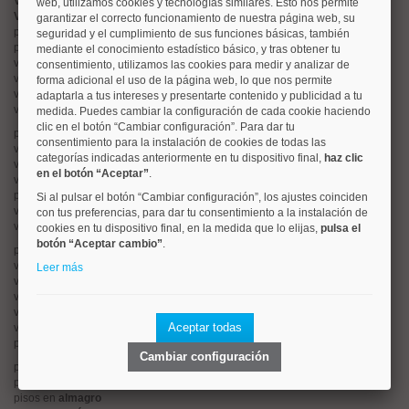
Valorar vivienda online
web, utilizamos cookies y tecnologías similares. Esto nos permite
Vender piso
garantizar el correcto funcionamiento de nuestra página web, su
pisos en
chamberí
seguridad y el cumplimiento de sus funciones básicas, también
pisos en
moncloa
mediante el conocimiento estadístico básico, y tras obtener tu
viviendas en
argüelles
consentimiento, utilizamos las cookies para medir y analizar de
viviendas en
tetuán
forma adicional el uso de la página web, lo que nos permite
viviendas en
cuatro caminos
adaptarla a tus intereses y presentarte contenido y publicidad a tu
viviendas en
chamartín
medida. Puedes cambiar la configuración de cada cookie haciendo
clic en el botón “Cambiar configuración”. Para dar tu
pisos en
rios rosas
consentimiento para la instalación de cookies de todas las
viviendas en
prosperidad
categorías indicadas anteriormente en tu dispositivo final,
haz clic
viviendas en
hispanoamerica
en el botón “Aceptar”
.
viviendas en
ciudad lineal
pisos en
salamanca
Si al pulsar el botón “Cambiar configuración”, los ajustes coinciden
viviendas en
centro
con tus preferencias, para dar tu consentimiento a la instalación de
viviendas en
sol
cookies en tu dispositivo final, en la medida que lo elijas,
pulsa el
botón “Aceptar cambio”
.
pisos en
ciudad jardín
viviendas en
retiro
Leer más
viviendas en
arganzuela
viviendas en
alonso martinez
viviendas en
arturo soria
Aceptar todas
viviendas en
embajadores
pisos en
guindalera
Cambiar configuración
pisos en
nueva españa
pisos en
goya
pisos en
almagro