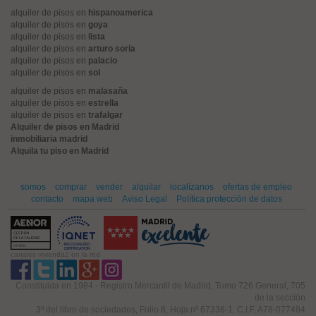
alquiler de pisos en
hispanoamerica
alquiler de pisos en
goya
alquiler de pisos en
lista
alquiler de pisos en
arturo soria
alquiler de pisos en
palacio
alquiler de pisos en
sol
alquiler de pisos en
malasaña
alquiler de pisos en
estrella
alquiler de pisos en
trafalgar
Alquiler de pisos en Madrid
inmobiliaria madrid
Alquila tu piso en Madrid
somos
comprar
vender
alquilar
localízanos
ofertas de empleo
contacto
mapa web
Aviso Legal
Política protección de datos
canales vivienda2 en la red
Constituida en 1984 - Registro Mercantil de Madrid, Tomo 726 General, 705
de la sección
3ª del libro de sociedades, Folio 8, Hoja nº 67336-1. C.I.F. A78-077484