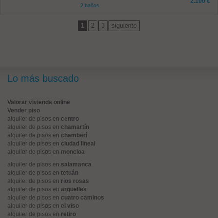
2.100 €
2 baños
1
2
3
siguiente
Lo más buscado
Valorar vivienda online
Vender piso
alquiler de pisos en
centro
alquiler de pisos en
chamartín
alquiler de pisos en
chamberí
alquiler de pisos en
ciudad lineal
alquiler de pisos en
moncloa
alquiler de pisos en
salamanca
alquiler de pisos en
tetuán
alquiler de pisos en
rios rosas
alquiler de pisos en
argüelles
alquiler de pisos en
cuatro caminos
alquiler de pisos en
el viso
alquiler de pisos en
retiro