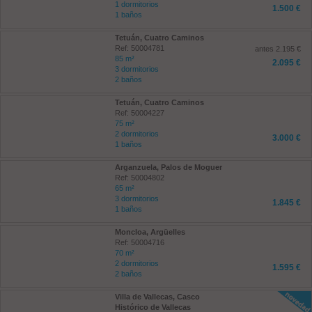
1 dormitorios
1.500 €
1 baños
Tetuán, Cuatro Caminos
Ref: 50004781
antes 2.195 €
85 m²
2.095 €
3 dormitorios
2 baños
Tetuán, Cuatro Caminos
Ref: 50004227
75 m²
2 dormitorios
3.000 €
1 baños
Arganzuela, Palos de Moguer
Ref: 50004802
65 m²
3 dormitorios
1.845 €
1 baños
Moncloa, Argüelles
Ref: 50004716
70 m²
2 dormitorios
1.595 €
2 baños
Villa de Vallecas, Casco
Histórico de Vallecas