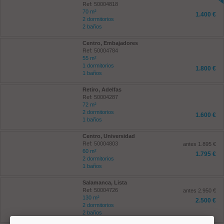
Ref: 50004818
70 m²
1.400 €
2 dormitorios
2 baños
Centro, Embajadores
Ref: 50004784
55 m²
1 dormitorios
1.800 €
1 baños
Retiro, Adelfas
Ref: 50004287
72 m²
2 dormitorios
1.600 €
1 baños
Centro, Universidad
Ref: 50004803
antes 1.895 €
60 m²
1.795 €
2 dormitorios
1 baños
Salamanca, Lista
Ref: 50004726
antes 2.950 €
130 m²
2.500 €
2 dormitorios
2 baños