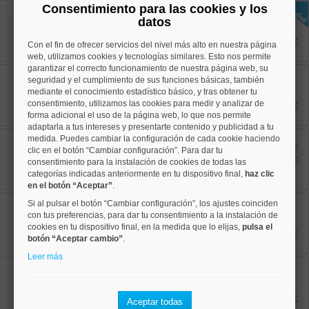
Consentimiento para las cookies y los
Chamberí, Arapiles
Ref: 50004821
datos
65 m²
2 dormitorios
1.700 €
Con el fin de ofrecer servicios del nivel más alto en nuestra página
1 baños
web, utilizamos cookies y tecnologías similares. Esto nos permite
garantizar el correcto funcionamiento de nuestra página web, su
Salamanca, Castellana
seguridad y el cumplimiento de sus funciones básicas, también
Ref: 50004785
mediante el conocimiento estadístico básico, y tras obtener tu
45 m²
1 dormitorios
consentimiento, utilizamos las cookies para medir y analizar de
1.275 €
1 baños
forma adicional el uso de la página web, lo que nos permite
adaptarla a tus intereses y presentarte contenido y publicidad a tu
Centro, Universidad
medida. Puedes cambiar la configuración de cada cookie haciendo
Ref: 50004288
antes 3.000 €
clic en el botón “Cambiar configuración”. Para dar tu
180 m²
2.850 €
consentimiento para la instalación de cookies de todas las
5 dormitorios
categorías indicadas anteriormente en tu dispositivo final,
haz clic
3 baños
en el botón “Aceptar”
.
Centro, Palacio
Si al pulsar el botón “Cambiar configuración”, los ajustes coinciden
Ref: 50004804
con tus preferencias, para dar tu consentimiento a la instalación de
82 m²
cookies en tu dispositivo final, en la medida que lo elijas,
pulsa el
1 dormitorios
2.000 €
botón “Aceptar cambio”
.
1 baños
Leer más
Centro, Palacio
Ref: 50004728
186 m²
5 dormitorios
3.500 €
Aceptar todas
3 baños