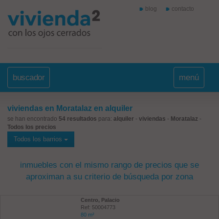
blog
contacto
buscador
menú
viviendas en Moratalaz en alquiler
se han encontrado
54 resultados
para:
alquiler
-
viviendas
-
Moratalaz
-
Todos los precios
Todos los barrios
inmuebles con el mismo rango de precios que se
aproximan a su criterio de búsqueda por zona
Centro, Palacio
Ref: 50004773
80 m²