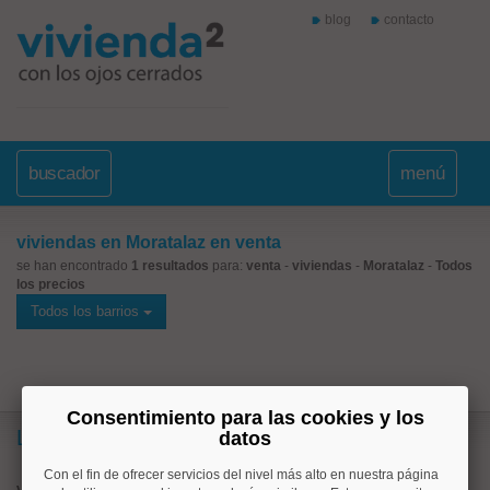
blog
contacto
buscador
menú
viviendas en Moratalaz en venta
se han encontrado
1 resultados
para:
venta
-
viviendas
-
Moratalaz
-
Todos
los precios
Todos los barrios
Consentimiento para las cookies y los
Lo más buscado
datos
Con el fin de ofrecer servicios del nivel más alto en nuestra página