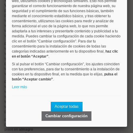
Valorar vivienda online
web, utilizamos cookies y tecnologías similares. Esto nos permite
Vender piso
garantizar el correcto funcionamiento de nuestra página web, su
pisos en
chamberí
seguridad y el cumplimiento de sus funciones básicas, también
pisos en
moncloa
mediante el conocimiento estadístico básico, y tras obtener tu
viviendas en
argüelles
consentimiento, utilizamos las cookies para medir y analizar de
viviendas en
tetuán
forma adicional el uso de la página web, lo que nos permite
viviendas en
cuatro caminos
adaptarla a tus intereses y presentarte contenido y publicidad a tu
viviendas en
chamartín
medida. Puedes cambiar la configuración de cada cookie haciendo
clic en el botón “Cambiar configuración”. Para dar tu
pisos en
rios rosas
consentimiento para la instalación de cookies de todas las
viviendas en
prosperidad
categorías indicadas anteriormente en tu dispositivo final,
haz clic
viviendas en
hispanoamerica
en el botón “Aceptar”
.
viviendas en
ciudad lineal
pisos en
salamanca
Si al pulsar el botón “Cambiar configuración”, los ajustes coinciden
viviendas en
centro
con tus preferencias, para dar tu consentimiento a la instalación de
viviendas en
sol
cookies en tu dispositivo final, en la medida que lo elijas,
pulsa el
botón “Aceptar cambio”
.
pisos en
ciudad jardín
viviendas en
retiro
Leer más
viviendas en
arganzuela
viviendas en
alonso martinez
viviendas en
arturo soria
Aceptar todas
viviendas en
embajadores
pisos en
guindalera
Cambiar configuración
pisos en
nueva españa
pisos en
goya
pisos en
almagro