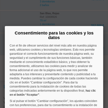
3 dormitorios
2 baños
San Blas, Rejas
Ref: 10008926
79 m²
1 dormitorios
352.000 €
1 baños
Consentimiento para las cookies y los
San Blas, Simancas
datos
Ref: 10008898
40 m²
Con el fin de ofrecer servicios del nivel más alto en nuestra página
1 dormitorios
185.000 €
web, utilizamos cookies y tecnologías similares. Esto nos permite
1 baños
garantizar el correcto funcionamiento de nuestra página web, su
seguridad y el cumplimiento de sus funciones básicas, también
1
mediante el conocimiento estadístico básico, y tras obtener tu
consentimiento, utilizamos las cookies para medir y analizar de
forma adicional el uso de la página web, lo que nos permite
adaptarla a tus intereses y presentarte contenido y publicidad a tu
medida. Puedes cambiar la configuración de cada cookie haciendo
clic en el botón “Cambiar configuración”. Para dar tu
Lo más buscado
consentimiento para la instalación de cookies de todas las
categorías indicadas anteriormente en tu dispositivo final,
haz clic
en el botón “Aceptar”
.
Valorar vivienda online
Si al pulsar el botón “Cambiar configuración”, los ajustes coinciden
Vender piso
con tus preferencias, para dar tu consentimiento a la instalación de
pisos en
chamberí