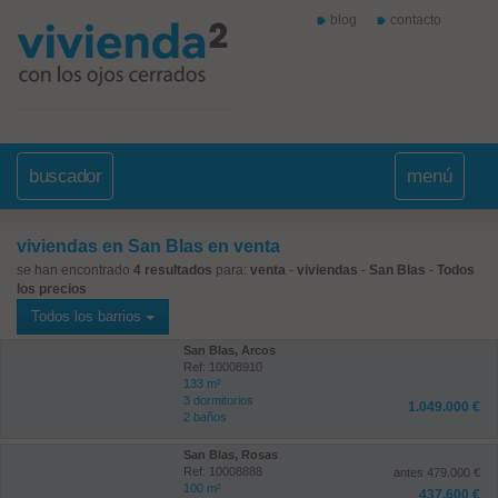
blog
contacto
buscador
menú
viviendas en San Blas en venta
se han encontrado
4 resultados
para:
venta
-
viviendas
-
San Blas
-
Todos
los precios
Todos los barrios
San Blas, Arcos
Ref: 10008910
133 m²
3 dormitorios
1.049.000 €
2 baños
San Blas, Rosas
Ref: 10008888
antes 479.000 €
100 m²
437.600 €