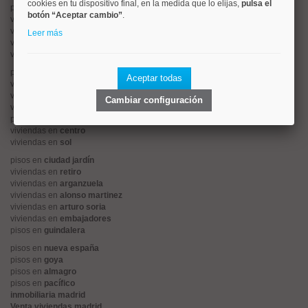
cookies en tu dispositivo final, en la medida que lo elijas,
pulsa el
pisos en
moncloa
botón “Aceptar cambio”
.
viviendas en
argüelles
viviendas en
tetuán
Leer más
viviendas en
cuatro caminos
viviendas en
chamartín
pisos en
rios rosas
Aceptar todas
viviendas en
prosperidad
viviendas en
hispanoamerica
Cambiar configuración
viviendas en
ciudad lineal
pisos en
salamanca
viviendas en
centro
viviendas en
sol
pisos en
ciudad jardín
viviendas en
retiro
viviendas en
arganzuela
viviendas en
alonso martinez
viviendas en
arturo soria
viviendas en
embajadores
pisos en
guindalera
pisos en
nueva españa
pisos en
goya
pisos en
almagro
pisos en
pacífico
inmobiliaria madrid
Venta viviendas madrid