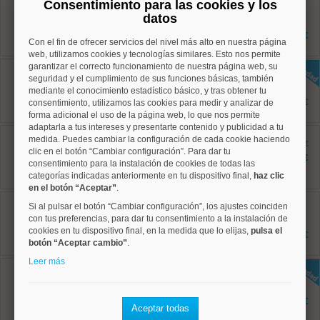
Consentimiento para las cookies y los
Ref: 50004804
datos
82 m²
1 dormitorios
2.000 €
Con el fin de ofrecer servicios del nivel más alto en nuestra página
1 baños
web, utilizamos cookies y tecnologías similares. Esto nos permite
garantizar el correcto funcionamiento de nuestra página web, su
Centro, Embajadores
Ref: 50004809
seguridad y el cumplimiento de sus funciones básicas, también
95 m²
mediante el conocimiento estadístico básico, y tras obtener tu
2 dormitorios
2.250 €
consentimiento, utilizamos las cookies para medir y analizar de
2 baños
forma adicional el uso de la página web, lo que nos permite
adaptarla a tus intereses y presentarte contenido y publicidad a tu
Centro, Palacio
medida. Puedes cambiar la configuración de cada cookie haciendo
Ref: 50004706
antes 2.800 €
clic en el botón “Cambiar configuración”. Para dar tu
95 m²
2.400 €
consentimiento para la instalación de cookies de todas las
2 dormitorios
categorías indicadas anteriormente en tu dispositivo final,
1 baños
haz clic
en el botón “Aceptar”
.
Centro, Cortes
Si al pulsar el botón “Cambiar configuración”, los ajustes coinciden
Ref: 50004797
con tus preferencias, para dar tu consentimiento a la instalación de
97 m²
cookies en tu dispositivo final, en la medida que lo elijas,
pulsa el
2 dormitorios
2.550 €
2 baños
botón “Aceptar cambio”
.
Leer más
Centro, Palacio
Ref: 50004815
100 m²
2 dormitorios
1.950 €
Aceptar todas
1 baños