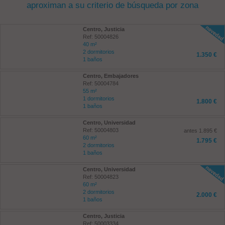
aproximan a su criterio de búsqueda por zona
Centro, Justicia
Ref: 50004826
40 m²
2 dormitorios
1.350 €
1 baños
Centro, Embajadores
Ref: 50004784
55 m²
1 dormitorios
1.800 €
1 baños
Centro, Universidad
Ref: 50004803
antes 1.895 €
60 m²
1.795 €
2 dormitorios
1 baños
Centro, Universidad
Ref: 50004823
60 m²
2 dormitorios
2.000 €
1 baños
Centro, Justicia
Ref: 50003334