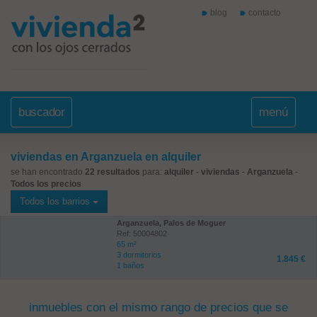
blog
contacto
buscador
menú
viviendas en Arganzuela en alquiler
se han encontrado
22 resultados
para:
alquiler
-
viviendas
-
Arganzuela
-
Todos los precios
Todos los barrios
Arganzuela, Palos de Moguer
Ref: 50004802
65 m²
3 dormitorios
1.845 €
1 baños
inmuebles con el mismo rango de precios que se