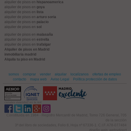
alquiler de pisos en
hispanoamerica
alquiler de pisos en
goya
alquiler de pisos en
lista
alquiler de pisos en
arturo soria
alquiler de pisos en
palacio
alquiler de pisos en
sol
alquiler de pisos en
malasaña
alquiler de pisos en
estrella
alquiler de pisos en
trafalgar
Alquiler de pisos en Madrid
inmobiliaria madrid
Alquila tu piso en Madrid
somos
comprar
vender
alquilar
localízanos
ofertas de empleo
contacto
mapa web
Aviso Legal
Política protección de datos
canales vivienda2 en la red
Constituida en 1984 - Registro Mercantil de Madrid, Tomo 726 General, 705
de la sección
3ª del libro de sociedades, Folio 8, Hoja nº 67336-1. C.I.F. A78-077484
diseño web: websdirect