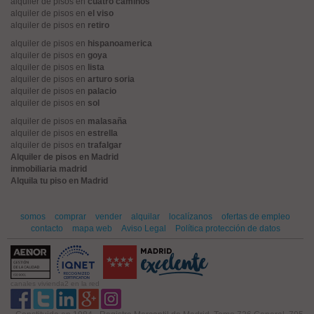
alquiler de pisos en
cuatro caminos
alquiler de pisos en
el viso
alquiler de pisos en
retiro
alquiler de pisos en
hispanoamerica
alquiler de pisos en
goya
alquiler de pisos en
lista
alquiler de pisos en
arturo soria
alquiler de pisos en
palacio
alquiler de pisos en
sol
alquiler de pisos en
malasaña
alquiler de pisos en
estrella
alquiler de pisos en
trafalgar
Alquiler de pisos en Madrid
inmobiliaria madrid
Alquila tu piso en Madrid
somos
comprar
vender
alquilar
localízanos
ofertas de empleo
contacto
mapa web
Aviso Legal
Política protección de datos
canales vivienda2 en la red