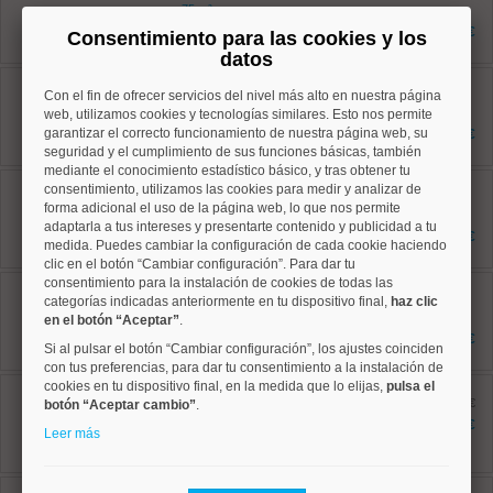
75 m²
2 dormitorios
1.650 €
Consentimiento para las cookies y los
1 baños
datos
Tetuán, Cuatro Caminos
Con el fin de ofrecer servicios del nivel más alto en nuestra página
Ref: 50004227
75 m²
web, utilizamos cookies y tecnologías similares. Esto nos permite
2 dormitorios
garantizar el correcto funcionamiento de nuestra página web, su
3.000 €
1 baños
seguridad y el cumplimiento de sus funciones básicas, también
mediante el conocimiento estadístico básico, y tras obtener tu
Ciudad Lineal, Costillares
consentimiento, utilizamos las cookies para medir y analizar de
Ref: 50004752
forma adicional el uso de la página web, lo que nos permite
120 m²
adaptarla a tus intereses y presentarte contenido y publicidad a tu
3 dormitorios
2.100 €
medida. Puedes cambiar la configuración de cada cookie haciendo
2 baños
clic en el botón “Cambiar configuración”. Para dar tu
consentimiento para la instalación de cookies de todas las
Chamartín, El Viso
Ref: 50004758
categorías indicadas anteriormente en tu dispositivo final,
haz clic
160 m²
en el botón “Aceptar”
.
3 dormitorios
5.775 €
Si al pulsar el botón “Cambiar configuración”, los ajustes coinciden
3 baños
con tus preferencias, para dar tu consentimiento a la instalación de
cookies en tu dispositivo final, en la medida que lo elijas,
Tetuán, Cuatro Caminos
pulsa el
Ref: 50004781
antes 2.195 €
botón “Aceptar cambio”
.
85 m²
2.095 €
Leer más
3 dormitorios
2 baños
Chamartín, Ciudad Jardín