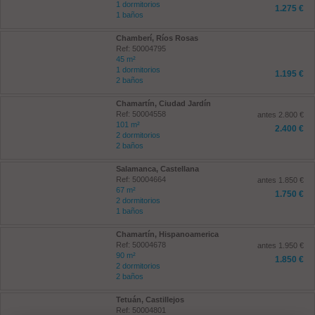
1 dormitorios
1.275 €
1 baños
Chamberí, Ríos Rosas
Ref: 50004795
45 m²
1 dormitorios
1.195 €
2 baños
Chamartín, Ciudad Jardín
Ref: 50004558
antes 2.800 €
101 m²
2.400 €
2 dormitorios
2 baños
Salamanca, Castellana
Ref: 50004664
antes 1.850 €
67 m²
1.750 €
2 dormitorios
1 baños
Chamartín, Hispanoamerica
Ref: 50004678
antes 1.950 €
90 m²
1.850 €
2 dormitorios
2 baños
Tetuán, Castillejos
Ref: 50004801