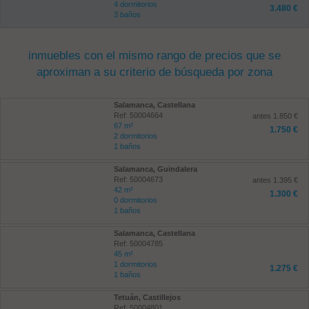
4 dormitorios
3.480 €
3 baños
inmuebles con el mismo rango de precios que se
aproximan a su criterio de búsqueda por zona
Salamanca, Castellana
Ref: 50004664
antes 1.850 €
67 m²
1.750 €
2 dormitorios
1 baños
Salamanca, Guindalera
Ref: 50004673
antes 1.395 €
42 m²
1.300 €
0 dormitorios
1 baños
Salamanca, Castellana
Ref: 50004785
45 m²
1 dormitorios
1.275 €
1 baños
Tetuán, Castillejos
Ref: 50004801