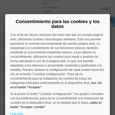
75 m²
2 dormitorios
1.650 €
1 baños
Salamanca, Lista
Consentimiento para las cookies y los
Ref: 50004817
datos
45 m²
1 dormitorios
1.295 €
Con el fin de ofrecer servicios del nivel más alto en nuestra página
1 baños
web, utilizamos cookies y tecnologías similares. Esto nos permite
garantizar el correcto funcionamiento de nuestra página web, su
Tetuán, Cuatro Caminos
Ref: 50004227
seguridad y el cumplimiento de sus funciones básicas, también
75 m²
mediante el conocimiento estadístico básico, y tras obtener tu
2 dormitorios
3.000 €
consentimiento, utilizamos las cookies para medir y analizar de
1 baños
forma adicional el uso de la página web, lo que nos permite
adaptarla a tus intereses y presentarte contenido y publicidad a tu
Salamanca, Lista
medida. Puedes cambiar la configuración de cada cookie haciendo
Ref: 50004726
antes 2.950 €
clic en el botón “Cambiar configuración”. Para dar tu
130 m²
2.500 €
consentimiento para la instalación de cookies de todas las
2 dormitorios
categorías indicadas anteriormente en tu dispositivo final,
2 baños
haz clic
en el botón “Aceptar”
.
Ciudad Lineal, Costillares
Si al pulsar el botón “Cambiar configuración”, los ajustes coinciden
Ref: 50004752
con tus preferencias, para dar tu consentimiento a la instalación de
120 m²
cookies en tu dispositivo final, en la medida que lo elijas,
pulsa el
3 dormitorios
2.100 €
2 baños
botón “Aceptar cambio”
.
Leer más