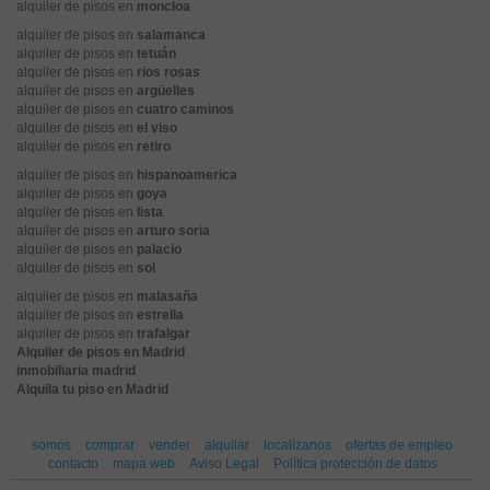
alquiler de pisos en
moncloa
alquiler de pisos en
salamanca
alquiler de pisos en
tetuán
alquiler de pisos en
rios rosas
alquiler de pisos en
argüelles
alquiler de pisos en
cuatro caminos
alquiler de pisos en
el viso
alquiler de pisos en
retiro
alquiler de pisos en
hispanoamerica
alquiler de pisos en
goya
alquiler de pisos en
lista
alquiler de pisos en
arturo soria
alquiler de pisos en
palacio
alquiler de pisos en
sol
alquiler de pisos en
malasaña
alquiler de pisos en
estrella
alquiler de pisos en
trafalgar
Alquiler de pisos en Madrid
inmobiliaria madrid
Alquila tu piso en Madrid
somos
comprar
vender
alquilar
localízanos
ofertas de empleo
contacto
mapa web
Aviso Legal
Política protección de datos