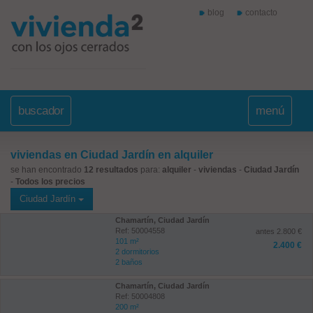
blog
contacto
buscador
menú
viviendas en Ciudad Jardín en alquiler
se han encontrado
12 resultados
para:
alquiler
-
viviendas
-
Ciudad Jardín
-
Todos los precios
Ciudad Jardín
Chamartín, Ciudad Jardín
Ref: 50004558
antes 2.800 €
101 m²
2.400 €
2 dormitorios
2 baños
Chamartín, Ciudad Jardín
Ref: 50004808
200 m²