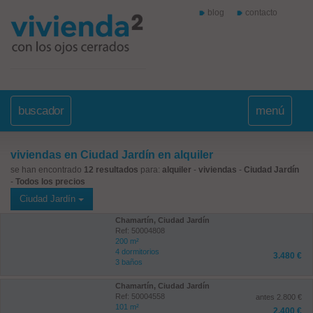
blog
contacto
buscador
menú
viviendas en Ciudad Jardín en alquiler
se han encontrado
12 resultados
para:
alquiler
-
viviendas
-
Ciudad Jardín
-
Todos los precios
Ciudad Jardín
Chamartín, Ciudad Jardín
Ref: 50004808
200 m²
4 dormitorios
3.480 €
3 baños
Chamartín, Ciudad Jardín
Ref: 50004558
antes 2.800 €
101 m²
2.400 €