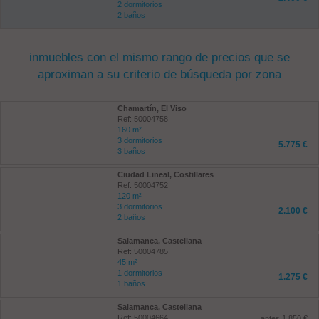
2 dormitorios
2 baños
inmuebles con el mismo rango de precios que se
aproximan a su criterio de búsqueda por zona
Chamartín, El Viso
Ref: 50004758
160 m²
3 dormitorios
5.775 €
3 baños
Ciudad Lineal, Costillares
Ref: 50004752
120 m²
3 dormitorios
2.100 €
2 baños
Salamanca, Castellana
Ref: 50004785
45 m²
1 dormitorios
1.275 €
1 baños
Salamanca, Castellana
Ref: 50004664
antes 1.850 €