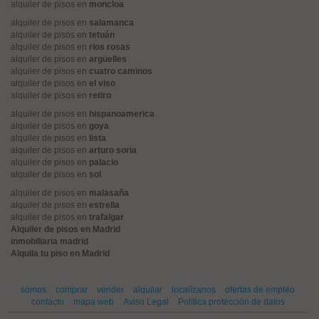
alquiler de pisos en
moncloa
alquiler de pisos en
salamanca
alquiler de pisos en
tetuán
alquiler de pisos en
rios rosas
alquiler de pisos en
argüelles
alquiler de pisos en
cuatro caminos
alquiler de pisos en
el viso
alquiler de pisos en
retiro
alquiler de pisos en
hispanoamerica
alquiler de pisos en
goya
alquiler de pisos en
lista
alquiler de pisos en
arturo soria
alquiler de pisos en
palacio
alquiler de pisos en
sol
alquiler de pisos en
malasaña
alquiler de pisos en
estrella
alquiler de pisos en
trafalgar
Alquiler de pisos en Madrid
inmobiliaria madrid
Alquila tu piso en Madrid
somos
comprar
vender
alquilar
localízanos
ofertas de empleo
contacto
mapa web
Aviso Legal
Política protección de datos