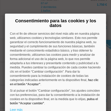
67 m²
1.750 €
2 dormitorios
1 baños
Salamanca, Guindalera
Consentimiento para las cookies y los
Ref: 50004673
antes 1.395 €
datos
42 m²
1.300 €
0 dormitorios
Con el fin de ofrecer servicios del nivel más alto en nuestra página
1 baños
web, utilizamos cookies y tecnologías similares. Esto nos permite
garantizar el correcto funcionamiento de nuestra página web, su
Salamanca, Lista
Ref: 50004817
seguridad y el cumplimiento de sus funciones básicas, también
45 m²
mediante el conocimiento estadístico básico, y tras obtener tu
1 dormitorios
1.295 €
consentimiento, utilizamos las cookies para medir y analizar de
1 baños
forma adicional el uso de la página web, lo que nos permite
adaptarla a tus intereses y presentarte contenido y publicidad a tu
Salamanca, Lista
medida. Puedes cambiar la configuración de cada cookie haciendo
Ref: 50004726
antes 2.950 €
clic en el botón “Cambiar configuración”. Para dar tu
130 m²
2.500 €
consentimiento para la instalación de cookies de todas las
2 dormitorios
categorías indicadas anteriormente en tu dispositivo final,
2 baños
haz clic
en el botón “Aceptar”
.
Tetuán, Castillejos
Si al pulsar el botón “Cambiar configuración”, los ajustes coinciden
Ref: 50004801
con tus preferencias, para dar tu consentimiento a la instalación de
75 m²
cookies en tu dispositivo final, en la medida que lo elijas,
pulsa el
2 dormitorios
1.650 €
1 baños
botón “Aceptar cambio”
.
Leer más