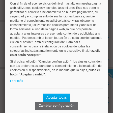
Chamberí, Trafalgar
Con el fin de ofrecer servicios del nivel más alto en nuestra página
Ref: 50004786
web, utilizamos cookies y tecnologías similares. Esto nos permite
96 m²
garantizar el correcto funcionamiento de nuestra página web, su
2 dormitorios
2.200 €
2 baños
seguridad y el cumplimiento de sus funciones básicas, también
mediante el conocimiento estadístico básico, y tras obtener tu
Tetuán, Castillejos
consentimiento, utilizamos las cookies para medir y analizar de
Ref: 50004801
forma adicional el uso de la página web, lo que nos permite
75 m²
adaptarla a tus intereses y presentarte contenido y publicidad a tu
2 dormitorios
1.650 €
medida. Puedes cambiar la configuración de cada cookie haciendo
1 baños
clic en el botón “Cambiar configuración”. Para dar tu
consentimiento para la instalación de cookies de todas las
Tetuán, Cuatro Caminos
categorías indicadas anteriormente en tu dispositivo final,
haz clic
Ref: 50004227
en el botón “Aceptar”
.
75 m²
2 dormitorios
3.000 €
Si al pulsar el botón “Cambiar configuración”, los ajustes coinciden
1 baños
con tus preferencias, para dar tu consentimiento a la instalación de
cookies en tu dispositivo final, en la medida que lo elijas,
pulsa el
Salamanca, Recoletos
botón “Aceptar cambio”
.
Ref: 50004825
85 m²
Leer más
2 dormitorios
3.000 €
2 baños
Salamanca, Castellana
Aceptar todas
Ref: 50004664
antes 1.850 €
67 m²
1.750 €
Cambiar configuración
2 dormitorios
1 baños