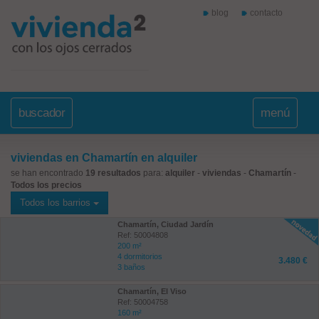
blog
contacto
buscador
menú
viviendas en Chamartín en alquiler
se han encontrado
19 resultados
para:
alquiler
-
viviendas
-
Chamartín
-
Todos los precios
Todos los barrios
Chamartín, Ciudad Jardín
Ref: 50004808
200 m²
4 dormitorios
3.480 €
3 baños
Chamartín, El Viso
Ref: 50004758
160 m²