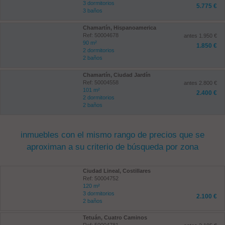
3 dormitorios
5.775 €
3 baños
Chamartín, Hispanoamerica
Ref: 50004678
antes 1.950 €
90 m²
1.850 €
2 dormitorios
2 baños
Chamartín, Ciudad Jardín
Ref: 50004558
antes 2.800 €
101 m²
2.400 €
2 dormitorios
2 baños
inmuebles con el mismo rango de precios que se
aproximan a su criterio de búsqueda por zona
Ciudad Lineal, Costillares
Ref: 50004752
120 m²
3 dormitorios
2.100 €
2 baños
Tetuán, Cuatro Caminos