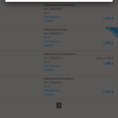
Salamanca, Castellana
Ref: 50004785
45 m²
1 dormitorios
1.275 €
1 baños
Salamanca, Lista
Ref: 50004817
45 m²
1 dormitorios
1.295 €
1 baños
Salamanca, Guindalera
Ref: 50004673
antes 1.395 €
42 m²
1.300 €
0 dormitorios
1 baños
Salamanca, Recoletos
Ref: 50004610
45 m²
0 dormitorios
1.700 €
1 baños
1