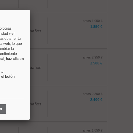
antes 1.950 €
1.850 €
nologías
2 baños
idad y el
as obtener tu
na web, lo que
ambiar la
sentimiento
antes 2.950 €
nal,
haz clic en
2.500 €
2 baños
 tu
 el botón
antes 2.800 €
2.400 €
2 baños
ón
antes 1.850 €