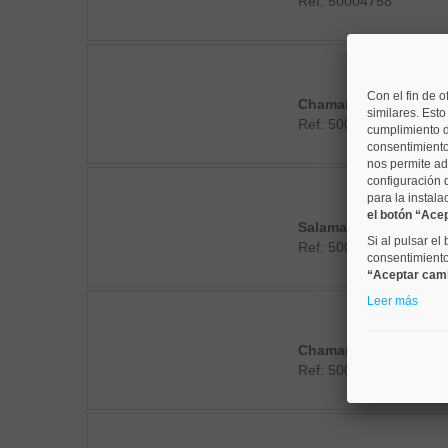
Ref: 50004758
Con el fin de o
Chamartín
similares. Est
Ref: 50004678
cumplimiento d
consentimiento
nos permite ad
configuración 
para la instala
el botón “Ace
Salamanca
Si al pulsar el
Ref: 50004726
consentimiento 
“Aceptar cam
Leer más
Chamartín
Ref: 50004558