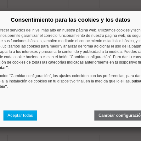
Consentimiento para las cookies y los datos
frecer servicios del nivel más alto en nuestra página web, utilizamos cookies y tec
Hispanoamerica
90 m²
2 dorm.
o nos permite garantizar el correcto funcionamiento de nuestra página web, su segur
e sus funciones básicas, también mediante el conocimiento estadístico básico, y tr
, utilizamos las cookies para medir y analizar de forma adicional el uso de la pági
aptarla a tus intereses y presentarte contenido y publicidad a tu medida. Puedes c
de cada cookie haciendo clic en el botón “Cambiar configuración”. Para dar tu con
ción de cookies de todas las categorías indicadas anteriormente en tu dispositivo fi
ptar”
.
Lista
130 m²
2 dorm.
 botón “Cambiar configuración”, los ajustes coinciden con tus preferencias, para dar
a la instalación de cookies en tu dispositivo final, en la medida que lo elijas,
pulsa
bio”
.
Ciudad Jardín
101 m²
2 dorm.
Aceptar todas
Cambiar configuraci