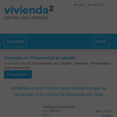
blog
contacto
buscador
menú
viviendas en Prosperidad en alquiler
se han encontrado
10 resultados
para:
alquiler
-
viviendas
-
Prosperidad
-
Todos los precios
Prosperidad
inmuebles con el mismo rango de precios que se
aproximan a su criterio de búsqueda por zona
Salamanca, Guindalera
Ref: 50004673
antes 1.395 €
42 m²
1.300 €