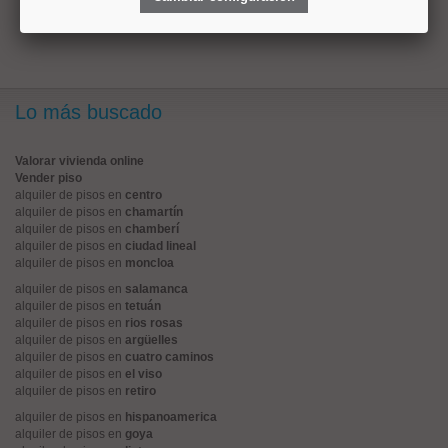
1
Lo más buscado
Valorar vivienda online
Vender piso
alquiler de pisos en
centro
alquiler de pisos en
chamartín
alquiler de pisos en
chamberí
alquiler de pisos en
ciudad lineal
alquiler de pisos en
moncloa
alquiler de pisos en
salamanca
alquiler de pisos en
tetuán
alquiler de pisos en
rios rosas
alquiler de pisos en
argüelles
alquiler de pisos en
cuatro caminos
alquiler de pisos en
el viso
alquiler de pisos en
retiro
alquiler de pisos en
hispanoamerica
alquiler de pisos en
goya