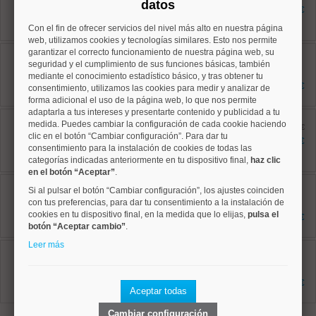
datos
101 m²
2.400 €
2 dormitorios
2 baños
Con el fin de ofrecer servicios del nivel más alto en nuestra página
web, utilizamos cookies y tecnologías similares. Esto nos permite
Ciudad Lineal, Costillares
garantizar el correcto funcionamiento de nuestra página web, su
Ref: 50004752
seguridad y el cumplimiento de sus funciones básicas, también
120 m²
mediante el conocimiento estadístico básico, y tras obtener tu
3 dormitorios
2.100 €
consentimiento, utilizamos las cookies para medir y analizar de
2 baños
forma adicional el uso de la página web, lo que nos permite
adaptarla a tus intereses y presentarte contenido y publicidad a tu
Salamanca, Lista
medida. Puedes cambiar la configuración de cada cookie haciendo
Ref: 50004726
antes 2.950 €
clic en el botón “Cambiar configuración”. Para dar tu
130 m²
2.500 €
consentimiento para la instalación de cookies de todas las
2 dormitorios
2 baños
categorías indicadas anteriormente en tu dispositivo final,
haz clic
en el botón “Aceptar”
.
Chamartín, El Viso
Si al pulsar el botón “Cambiar configuración”, los ajustes coinciden
Ref: 50004758
con tus preferencias, para dar tu consentimiento a la instalación de
160 m²
3 dormitorios
cookies en tu dispositivo final, en la medida que lo elijas,
pulsa el
5.775 €
3 baños
botón “Aceptar cambio”
.
Leer más
Chamartín, Ciudad Jardín
Ref: 50004808
200 m²
4 dormitorios
3.480 €
3 baños
Aceptar todas
Cambiar configuración