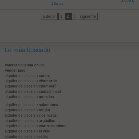
2.000 €
1 baños
anterior
1
2
3
siguiente
Lo más buscado
Valorar vivienda online
Vender piso
alquiler de pisos en
centro
alquiler de pisos en
chamartín
alquiler de pisos en
chamberí
alquiler de pisos en
ciudad lineal
alquiler de pisos en
moncloa
alquiler de pisos en
salamanca
alquiler de pisos en
tetuán
alquiler de pisos en
rios rosas
alquiler de pisos en
argüelles
alquiler de pisos en
cuatro caminos
alquiler de pisos en
el viso
alquiler de pisos en
retiro