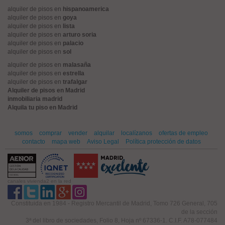
alquiler de pisos en
hispanoamerica
alquiler de pisos en
goya
alquiler de pisos en
lista
alquiler de pisos en
arturo soria
alquiler de pisos en
palacio
alquiler de pisos en
sol
alquiler de pisos en
malasaña
alquiler de pisos en
estrella
alquiler de pisos en
trafalgar
Alquiler de pisos en Madrid
inmobiliaria madrid
Alquila tu piso en Madrid
somos
comprar
vender
alquilar
localízanos
ofertas de empleo
contacto
mapa web
Aviso Legal
Política protección de datos
canales vivienda2 en la red
Constituida en 1984 - Registro Mercantil de Madrid, Tomo 726 General, 705
de la sección
3ª del libro de sociedades, Folio 8, Hoja nº 67336-1. C.I.F. A78-077484