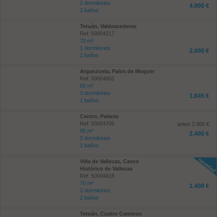
2 dormitorios
4.000 €
2 baños
Tetuán, Valdeacederas
Ref: 50004217
70 m²
1 dormitorios
2.000 €
1 baños
Arganzuela, Palos de Moguer
Ref: 50004802
65 m²
3 dormitorios
1.845 €
1 baños
Centro, Palacio
Ref: 50004706
antes 2.800 €
95 m²
2.400 €
2 dormitorios
1 baños
Villa de Vallecas, Casco
Histórico de Vallecas
Ref: 50004818
70 m²
1.400 €
2 dormitorios
2 baños
Tetuán, Cuatro Caminos