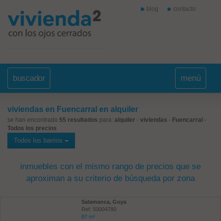
blog
contacto
buscador
menú
viviendas en Fuencarral en alquiler
se han encontrado
55 resultados
para:
alquiler
-
viviendas
-
Fuencarral
-
Todos los precios
Todos los barrios
inmuebles con el mismo rango de precios que se
aproximan a su criterio de búsqueda por zona
Salamanca, Goya
Ref: 50004780
87 m²