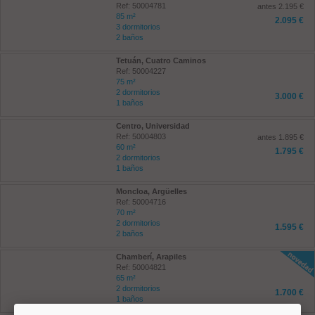
Ref: 50004781
antes 2.195 €
85 m²
2.095 €
3 dormitorios
2 baños
Tetuán, Cuatro Caminos
Ref: 50004227
75 m²
2 dormitorios
3.000 €
1 baños
Centro, Universidad
Ref: 50004803
antes 1.895 €
60 m²
1.795 €
2 dormitorios
1 baños
Moncloa, Argüelles
Ref: 50004716
70 m²
2 dormitorios
1.595 €
2 baños
Chamberí, Arapiles
Ref: 50004821
65 m²
2 dormitorios
1.700 €
1 baños