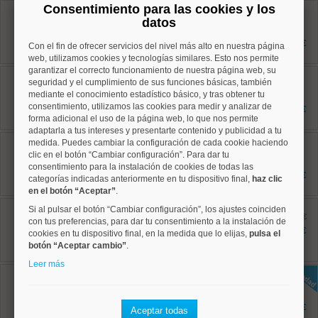
Consentimiento para las cookies y los
Centro, Embajadores
Ref: 50004784
datos
55 m²
1 dormitorios
1.800 €
Con el fin de ofrecer servicios del nivel más alto en nuestra página
1 baños
web, utilizamos cookies y tecnologías similares. Esto nos permite
garantizar el correcto funcionamiento de nuestra página web, su
Retiro, Adelfas
seguridad y el cumplimiento de sus funciones básicas, también
Ref: 50004287
mediante el conocimiento estadístico básico, y tras obtener tu
72 m²
2 dormitorios
consentimiento, utilizamos las cookies para medir y analizar de
1.600 €
1 baños
forma adicional el uso de la página web, lo que nos permite
adaptarla a tus intereses y presentarte contenido y publicidad a tu
Centro, Palacio
medida. Puedes cambiar la configuración de cada cookie haciendo
Ref: 50004804
clic en el botón “Cambiar configuración”. Para dar tu
82 m²
consentimiento para la instalación de cookies de todas las
1 dormitorios
2.000 €
categorías indicadas anteriormente en tu dispositivo final,
haz clic
1 baños
en el botón “Aceptar”
.
Salamanca, Lista
Si al pulsar el botón “Cambiar configuración”, los ajustes coinciden
Ref: 50004726
antes 2.950 €
con tus preferencias, para dar tu consentimiento a la instalación de
130 m²
2.500 €
cookies en tu dispositivo final, en la medida que lo elijas,
pulsa el
2 dormitorios
botón “Aceptar cambio”
.
2 baños
Leer más
Moncloa, Argüelles
Ref: 50004822
70 m²
2 dormitorios
2.100 €
Aceptar todas
2 baños