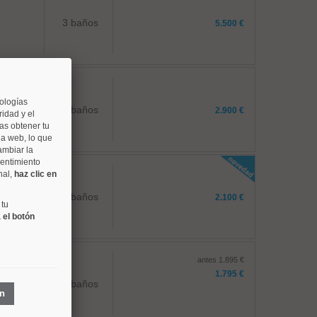
3 baños
5.500 €
nologías
2 baños
2.900 €
idad y el
as obtener tu
na web, lo que
ambiar la
sentimiento
nal,
haz clic en
2 baños
2.100 €
 tu
 el botón
antes 1.895 €
1.795 €
1 baños
ón