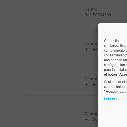
Centro
Ref: 50004799
Con el fin de o
Centro
similares. Est
Ref: 50004794
cumplimiento d
consentimiento
nos permite ad
configuración 
para la instala
el botón “Ace
Centro
Si al pulsar el
Ref: 50004788
consentimiento 
“Aceptar cam
Leer más
Centro
Ref: 50004803