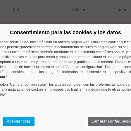
Sol
260 m²
4 dorm.
Consentimiento para las cookies y los datos
frecer servicios del nivel más alto en nuestra página web, utilizamos cookies y tec
Sol
119 m²
3 dorm.
o nos permite garantizar el correcto funcionamiento de nuestra página web, su segur
e sus funciones básicas, también mediante el conocimiento estadístico básico, y tr
, utilizamos las cookies para medir y analizar de forma adicional el uso de la pági
aptarla a tus intereses y presentarte contenido y publicidad a tu medida. Puedes c
de cada cookie haciendo clic en el botón “Cambiar configuración”. Para dar tu con
ción de cookies de todas las categorías indicadas anteriormente en tu dispositivo fi
ptar”
.
Palacio
126 m²
2 dorm.
 botón “Cambiar configuración”, los ajustes coinciden con tus preferencias, para dar
a la instalación de cookies en tu dispositivo final, en la medida que lo elijas,
pulsa
bio”
.
Universidad
60 m²
2 dorm.
Aceptar todas
Cambiar configuraci