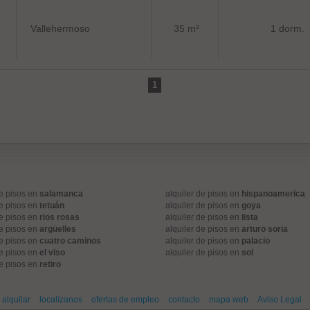
Vallehermoso
35 m²
1 dorm.
1
de pisos en
salamanca
alquiler de pisos en
hispanoamerica
de pisos en
tetuán
alquiler de pisos en
goya
de pisos en
rios rosas
alquiler de pisos en
lista
de pisos en
argüelles
alquiler de pisos en
arturo soria
de pisos en
cuatro caminos
alquiler de pisos en
palacio
de pisos en
el viso
alquiler de pisos en
sol
de pisos en
retiro
alquilar
localízanos
ofertas de empleo
contacto
mapa web
Aviso Legal