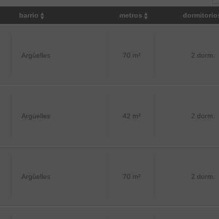
barrio
metros
dormitori
Argüelles
70 m²
2 dorm.
Argüelles
42 m²
2 dorm.
Argüelles
70 m²
2 dorm.