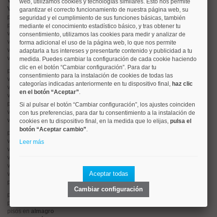
Valorar vivienda online
web, utilizamos cookies y tecnologías similares. Esto nos permite
Vender piso
garantizar el correcto funcionamiento de nuestra página web, su
pisos en
chamberí
seguridad y el cumplimiento de sus funciones básicas, también
pisos en
moncloa
mediante el conocimiento estadístico básico, y tras obtener tu
viviendas en
argüelles
consentimiento, utilizamos las cookies para medir y analizar de
viviendas en
tetuán
forma adicional el uso de la página web, lo que nos permite
viviendas en
cuatro caminos
adaptarla a tus intereses y presentarte contenido y publicidad a tu
viviendas en
chamartín
medida. Puedes cambiar la configuración de cada cookie haciendo
clic en el botón “Cambiar configuración”. Para dar tu
pisos en
rios rosas
consentimiento para la instalación de cookies de todas las
viviendas en
prosperidad
categorías indicadas anteriormente en tu dispositivo final,
haz clic
viviendas en
hispanoamerica
en el botón “Aceptar”
.
viviendas en
ciudad lineal
pisos en
salamanca
Si al pulsar el botón “Cambiar configuración”, los ajustes coinciden
viviendas en
centro
con tus preferencias, para dar tu consentimiento a la instalación de
viviendas en
sol
cookies en tu dispositivo final, en la medida que lo elijas,
pulsa el
botón “Aceptar cambio”
.
pisos en
ciudad jardín
viviendas en
retiro
Leer más
viviendas en
arganzuela
viviendas en
alonso martinez
viviendas en
arturo soria
Aceptar todas
viviendas en
embajadores
pisos en
guindalera
Cambiar configuración
pisos en
nueva españa
pisos en
goya
pisos en
almagro