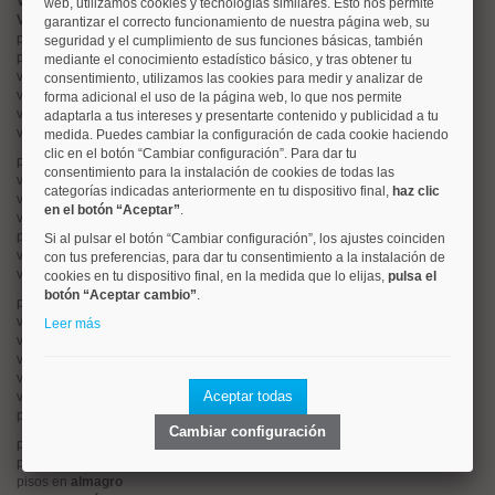
Valorar vivienda online
web, utilizamos cookies y tecnologías similares. Esto nos permite
Vender piso
garantizar el correcto funcionamiento de nuestra página web, su
pisos en
chamberí
seguridad y el cumplimiento de sus funciones básicas, también
pisos en
moncloa
mediante el conocimiento estadístico básico, y tras obtener tu
viviendas en
argüelles
consentimiento, utilizamos las cookies para medir y analizar de
viviendas en
tetuán
forma adicional el uso de la página web, lo que nos permite
viviendas en
cuatro caminos
adaptarla a tus intereses y presentarte contenido y publicidad a tu
viviendas en
chamartín
medida. Puedes cambiar la configuración de cada cookie haciendo
clic en el botón “Cambiar configuración”. Para dar tu
pisos en
rios rosas
consentimiento para la instalación de cookies de todas las
viviendas en
prosperidad
categorías indicadas anteriormente en tu dispositivo final,
haz clic
viviendas en
hispanoamerica
en el botón “Aceptar”
.
viviendas en
ciudad lineal
pisos en
salamanca
Si al pulsar el botón “Cambiar configuración”, los ajustes coinciden
viviendas en
centro
con tus preferencias, para dar tu consentimiento a la instalación de
viviendas en
sol
cookies en tu dispositivo final, en la medida que lo elijas,
pulsa el
botón “Aceptar cambio”
.
pisos en
ciudad jardín
viviendas en
retiro
Leer más
viviendas en
arganzuela
viviendas en
alonso martinez
viviendas en
arturo soria
Aceptar todas
viviendas en
embajadores
pisos en
guindalera
Cambiar configuración
pisos en
nueva españa
pisos en
goya
pisos en
almagro