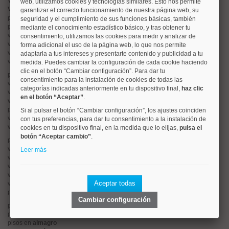
Valorar vivienda online
web, utilizamos cookies y tecnologías similares. Esto nos permite
Vender piso
garantizar el correcto funcionamiento de nuestra página web, su
pisos en
chamberí
seguridad y el cumplimiento de sus funciones básicas, también
pisos en
moncloa
mediante el conocimiento estadístico básico, y tras obtener tu
viviendas en
argüelles
consentimiento, utilizamos las cookies para medir y analizar de
viviendas en
tetuán
forma adicional el uso de la página web, lo que nos permite
viviendas en
cuatro caminos
adaptarla a tus intereses y presentarte contenido y publicidad a tu
viviendas en
chamartín
medida. Puedes cambiar la configuración de cada cookie haciendo
clic en el botón “Cambiar configuración”. Para dar tu
pisos en
rios rosas
consentimiento para la instalación de cookies de todas las
viviendas en
prosperidad
categorías indicadas anteriormente en tu dispositivo final,
haz clic
viviendas en
hispanoamerica
en el botón “Aceptar”
.
viviendas en
ciudad lineal
pisos en
salamanca
Si al pulsar el botón “Cambiar configuración”, los ajustes coinciden
viviendas en
centro
con tus preferencias, para dar tu consentimiento a la instalación de
viviendas en
sol
cookies en tu dispositivo final, en la medida que lo elijas,
pulsa el
botón “Aceptar cambio”
.
pisos en
ciudad jardín
viviendas en
retiro
Leer más
viviendas en
arganzuela
viviendas en
alonso martinez
viviendas en
arturo soria
Aceptar todas
viviendas en
embajadores
pisos en
guindalera
Cambiar configuración
pisos en
nueva españa
pisos en
goya
pisos en
almagro