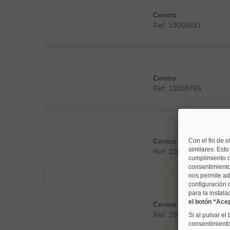
Centro
Ref: 10008881
Centro
Ref: 10008765
Centro
Con el fin de o
similares. Est
Ref: 10008814
cumplimiento d
consentimiento
nos permite ad
configuración 
para la instala
el botón “Ace
Centro
Ref: 10008796
Si al pulsar el
consentimiento 