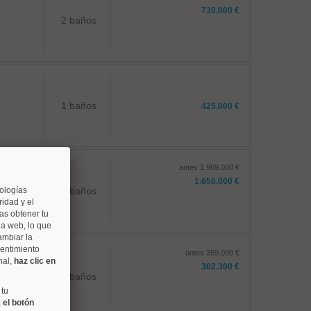
730.000 €
2 baños
1 baños
425.000 €
antes 1.969.000 €
1.650.000 €
nologías
2 baños
idad y el
as obtener tu
na web, lo que
ambiar la
sentimiento
antes 369.000 €
nal,
haz clic en
302.300 €
1 baños
 tu
 el botón