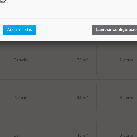
bio”
.
Palacio
164 m²
3 dorm.
Aceptar todas
Cambiar configuraci
Palacio
79 m²
1 dorm.
Palacio
91 m²
3 dorm.
Sol
46 m²
3 dorm.