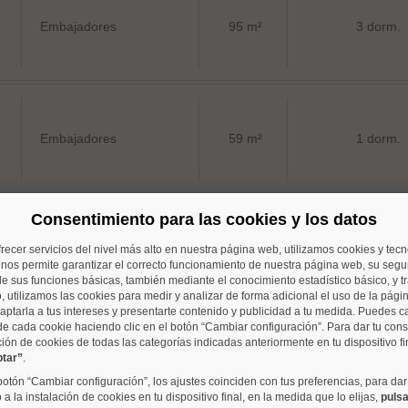
Embajadores
95 m²
3 dorm.
Embajadores
59 m²
1 dorm.
Consentimiento para las cookies y los datos
frecer servicios del nivel más alto en nuestra página web, utilizamos cookies y tec
Justicia
221 m²
6 dorm.
o nos permite garantizar el correcto funcionamiento de nuestra página web, su segur
e sus funciones básicas, también mediante el conocimiento estadístico básico, y tr
, utilizamos las cookies para medir y analizar de forma adicional el uso de la pági
aptarla a tus intereses y presentarte contenido y publicidad a tu medida. Puedes c
de cada cookie haciendo clic en el botón “Cambiar configuración”. Para dar tu con
ción de cookies de todas las categorías indicadas anteriormente en tu dispositivo fi
ptar”
.
Justicia
34 m²
1 dorm.
 botón “Cambiar configuración”, los ajustes coinciden con tus preferencias, para dar
a la instalación de cookies en tu dispositivo final, en la medida que lo elijas,
pulsa