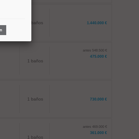
2 baños
1.440.000 €
ón
antes 548.500 €
475.000 €
1 baños
1 baños
730.000 €
antes 469.000 €
361.000 €
1 baños