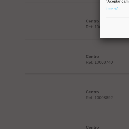
“Aceptar cam
Leer más
Centro
Ref: 10008706
Centro
Ref: 10008740
Centro
Ref: 10008892
Centro