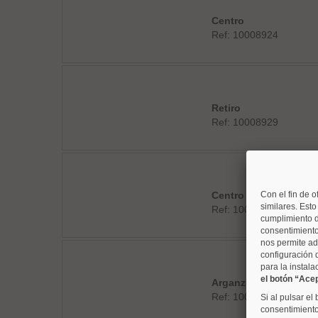
Centro
Ref: 10008924
Retiro
Ref: 10008929
Centro
Con el fin de o
similares. Est
Ref: 10008931
cumplimiento d
consentimiento
nos permite ad
configuración 
para la instala
el botón “Ace
Arganzuela
Ref: 10008962
Si al pulsar el
consentimiento 