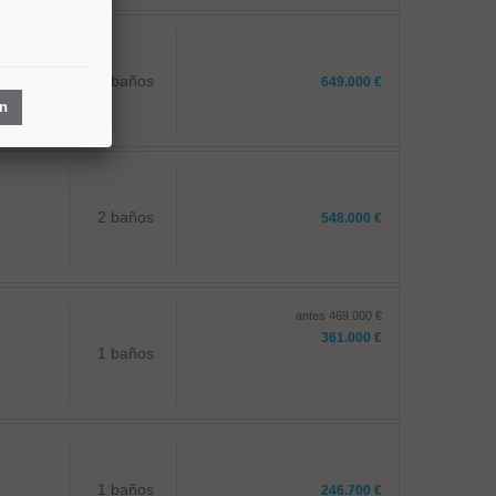
2 baños
649.000 €
ón
2 baños
548.000 €
antes 469.000 €
361.000 €
1 baños
1 baños
246.700 €