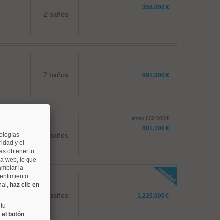
358.000 €
2 baños
2 baños
891.000 €
antes 632.000 €
601.100 €
nologías
1 baños
idad y el
as obtener tu
na web, lo que
ambiar la
sentimiento
nal,
haz clic en
2 baños
1.220.000 €
 tu
 el botón