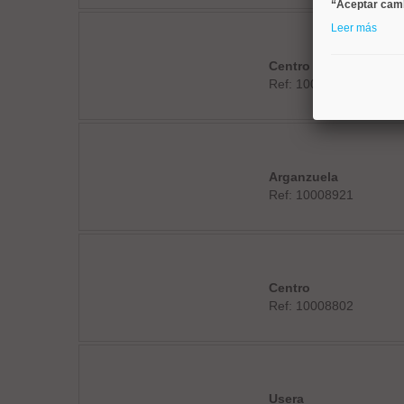
“Aceptar cam
Leer más
Centro
Ref: 10008920
Arganzuela
Ref: 10008921
Centro
Ref: 10008802
Usera