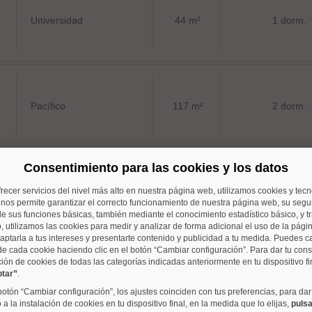
Universidad
44 m²
1 dorm.
Pacífico
117 m²
2 dorm.
Consentimiento para las cookies y los datos
frecer servicios del nivel más alto en nuestra página web, utilizamos cookies y tec
Universidad
77 m²
2 dorm.
o nos permite garantizar el correcto funcionamiento de nuestra página web, su segur
e sus funciones básicas, también mediante el conocimiento estadístico básico, y tr
, utilizamos las cookies para medir y analizar de forma adicional el uso de la pági
aptarla a tus intereses y presentarte contenido y publicidad a tu medida. Puedes c
de cada cookie haciendo clic en el botón “Cambiar configuración”. Para dar tu con
ción de cookies de todas las categorías indicadas anteriormente en tu dispositivo fi
ptar”
.
Palos de Moguer
135 m²
2 dorm.
 botón “Cambiar configuración”, los ajustes coinciden con tus preferencias, para dar
a la instalación de cookies en tu dispositivo final, en la medida que lo elijas,
pulsa