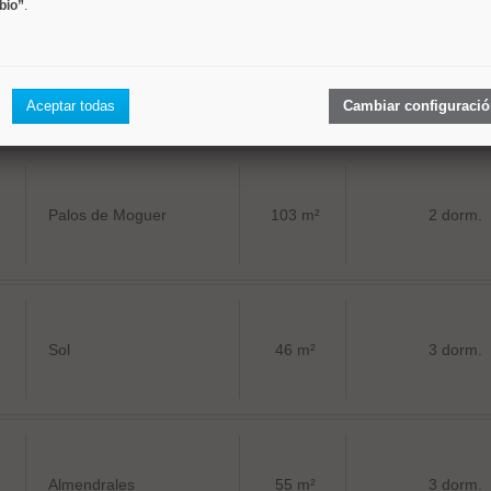
bio”
.
Universidad
92 m²
2 dorm.
Aceptar todas
Cambiar configuraci
Palos de Moguer
103 m²
2 dorm.
Sol
46 m²
3 dorm.
Almendrales
55 m²
3 dorm.