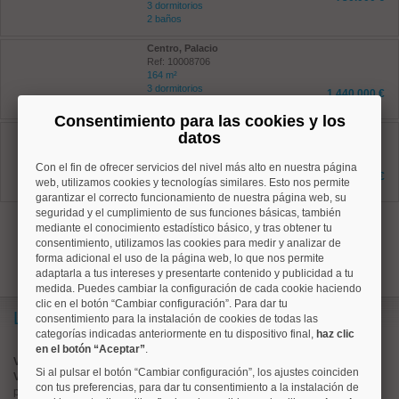
3 dormitorios
2 baños
Centro, Palacio
Ref: 10008706
164 m²
3 dormitorios
1.440.000 €
2 baños
Consentimiento para las cookies y los
Arganzuela, Palos de Moguer
datos
Ref: 10008859
157 m²
Con el fin de ofrecer servicios del nivel más alto en nuestra página
6 dormitorios
1.089.000 €
web, utilizamos cookies y tecnologías similares. Esto nos permite
6 baños
garantizar el correcto funcionamiento de nuestra página web, su
seguridad y el cumplimiento de sus funciones básicas, también
anterior
1
2
mediante el conocimiento estadístico básico, y tras obtener tu
consentimiento, utilizamos las cookies para medir y analizar de
forma adicional el uso de la página web, lo que nos permite
adaptarla a tus intereses y presentarte contenido y publicidad a tu
medida. Puedes cambiar la configuración de cada cookie haciendo
clic en el botón “Cambiar configuración”. Para dar tu
Lo más buscado
consentimiento para la instalación de cookies de todas las
categorías indicadas anteriormente en tu dispositivo final,
haz clic
en el botón “Aceptar”
.
Valorar vivienda online
Si al pulsar el botón “Cambiar configuración”, los ajustes coinciden
Vender piso
con tus preferencias, para dar tu consentimiento a la instalación de
pisos en
chamberí