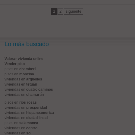
1
2
siguiente
Lo más buscado
Valorar vivienda online
Vender piso
pisos en
chamberí
pisos en
moncloa
viviendas en
argüelles
viviendas en
tetuán
viviendas en
cuatro caminos
viviendas en
chamartín
pisos en
rios rosas
viviendas en
prosperidad
viviendas en
hispanoamerica
viviendas en
ciudad lineal
pisos en
salamanca
viviendas en
centro
viviendas en
sol