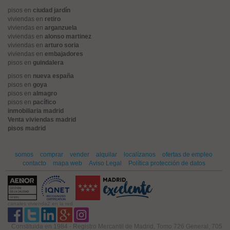
pisos en
ciudad jardín
viviendas en
retiro
viviendas en
arganzuela
viviendas en
alonso martinez
viviendas en
arturo soria
viviendas en
embajadores
pisos en
guindalera
pisos en
nueva españa
pisos en
goya
pisos en
almagro
pisos en
pacífico
inmobiliaria madrid
Venta viviendas madrid
pisos madrid
somos
comprar
vender
alquilar
localízanos
ofertas de empleo
contacto
mapa web
Aviso Legal
Política protección de datos
canales vivienda2 en la red
Constituida en 1984 - Registro Mercantil de Madrid, Tomo 726 General, 705