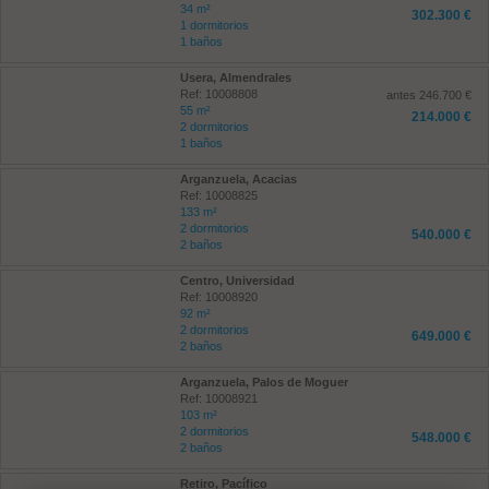
34 m²
302.300 €
1 dormitorios
1 baños
Usera, Almendrales
Ref: 10008808
antes 246.700 €
55 m²
214.000 €
2 dormitorios
1 baños
Arganzuela, Acacias
Ref: 10008825
133 m²
2 dormitorios
540.000 €
2 baños
Centro, Universidad
Ref: 10008920
92 m²
2 dormitorios
649.000 €
2 baños
Arganzuela, Palos de Moguer
Ref: 10008921
103 m²
2 dormitorios
548.000 €
2 baños
Retiro, Pacífico