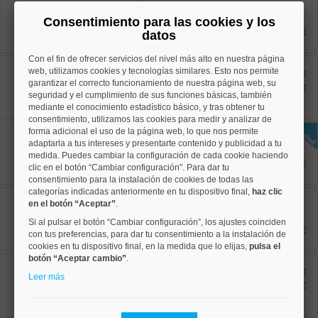
Ref: 10008929
117 m²
Consentimiento para las cookies y los
2 dormitorios
891.000 €
datos
2 baños
Con el fin de ofrecer servicios del nivel más alto en nuestra página
Centro, Universidad
web, utilizamos cookies y tecnologías similares. Esto nos permite
Ref: 10008931
antes 632.000 €
garantizar el correcto funcionamiento de nuestra página web, su
77 m²
601.100 €
seguridad y el cumplimiento de sus funciones básicas, también
2 dormitorios
1 baños
mediante el conocimiento estadístico básico, y tras obtener tu
consentimiento, utilizamos las cookies para medir y analizar de
Arganzuela, Palos de Moguer
forma adicional el uso de la página web, lo que nos permite
Ref: 10008962
adaptarla a tus intereses y presentarte contenido y publicidad a tu
135 m²
medida. Puedes cambiar la configuración de cada cookie haciendo
2 dormitorios
1.220.000 €
clic en el botón “Cambiar configuración”. Para dar tu
2 baños
consentimiento para la instalación de cookies de todas las
categorías indicadas anteriormente en tu dispositivo final,
haz clic
Arganzuela, Palos de Moguer
en el botón “Aceptar”
.
Ref: 10008867
49 m²
Si al pulsar el botón “Cambiar configuración”, los ajustes coinciden
3 dormitorios
425.000 €
con tus preferencias, para dar tu consentimiento a la instalación de
1 baños
cookies en tu dispositivo final, en la medida que lo elijas,
pulsa el
botón “Aceptar cambio”
.
Centro, Embajadores
Ref: 10008881
antes 787.000 €
Leer más
95 m²
730.000 €
3 dormitorios
2 baños