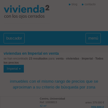
blog
contacto
buscador
menú
viviendas en Imperial en venta
se han encontrado
23 resultados
para:
venta
-
viviendas
-
Imperial
-
Todos
los precios
Imperial
inmuebles con el mismo rango de precios que se
aproximan a su criterio de búsqueda por zona
Centro, Universidad
Ref: 10008813
antes 379.000 €
42 m²
359.000 €