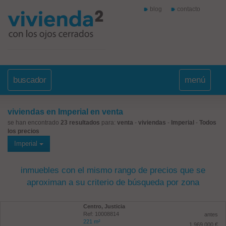
blog
contacto
buscador
menú
viviendas en Imperial en venta
se han encontrado
23 resultados
para:
venta
-
viviendas
-
Imperial
-
Todos
los precios
Imperial
inmuebles con el mismo rango de precios que se
aproximan a su criterio de búsqueda por zona
Centro, Justicia
Ref: 10008814
antes
221 m²
1.969.000 €