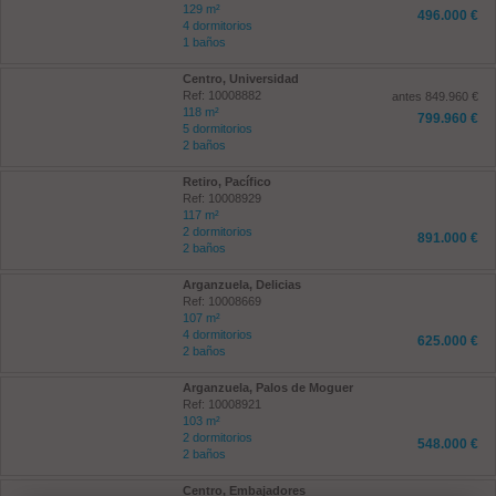
129 m²
496.000 €
4 dormitorios
1 baños
Centro, Universidad
Ref: 10008882
antes 849.960 €
118 m²
799.960 €
5 dormitorios
2 baños
Retiro, Pacífico
Ref: 10008929
117 m²
2 dormitorios
891.000 €
2 baños
Arganzuela, Delicias
Ref: 10008669
107 m²
4 dormitorios
625.000 €
2 baños
Arganzuela, Palos de Moguer
Ref: 10008921
103 m²
2 dormitorios
548.000 €
2 baños
Centro, Embajadores