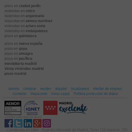
pisos en
ciudad jardín
viviendas en
retiro
viviendas en
arganzuela
viviendas en
alonso martinez
viviendas en
arturo soria
viviendas en
embajadores
pisos en
guindalera
pisos en
nueva españa
pisos en
goya
pisos en
almagro
pisos en
pacífico
inmobiliaria madrid
Venta viviendas madrid
pisos madrid
somos
comprar
vender
alquilar
localízanos
ofertas de empleo
contacto
mapa web
Aviso Legal
Política protección de datos
canales vivienda2 en la red
Constituida en 1984 - Registro Mercantil de Madrid, Tomo 726 General, 705