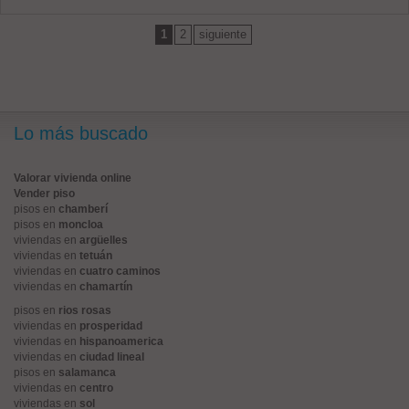
1
2
siguiente
Lo más buscado
Valorar vivienda online
Vender piso
pisos en
chamberí
pisos en
moncloa
viviendas en
argüelles
viviendas en
tetuán
viviendas en
cuatro caminos
viviendas en
chamartín
pisos en
rios rosas
viviendas en
prosperidad
viviendas en
hispanoamerica
viviendas en
ciudad lineal
pisos en
salamanca
viviendas en
centro
viviendas en
sol