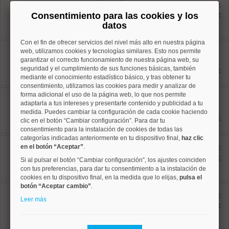
Ref: 10008881
antes 787.000 €
95 m²
Consentimiento para las cookies y los
730.000 €
3 dormitorios
datos
2 baños
Con el fin de ofrecer servicios del nivel más alto en nuestra página
Centro, Universidad
web, utilizamos cookies y tecnologías similares. Esto nos permite
Ref: 10008920
garantizar el correcto funcionamiento de nuestra página web, su
92 m²
seguridad y el cumplimiento de sus funciones básicas, también
2 dormitorios
649.000 €
2 baños
mediante el conocimiento estadístico básico, y tras obtener tu
consentimiento, utilizamos las cookies para medir y analizar de
Centro, Palacio
forma adicional el uso de la página web, lo que nos permite
Ref: 10008892
adaptarla a tus intereses y presentarte contenido y publicidad a tu
91 m²
medida. Puedes cambiar la configuración de cada cookie haciendo
3 dormitorios
730.000 €
clic en el botón “Cambiar configuración”. Para dar tu
1 baños
consentimiento para la instalación de cookies de todas las
categorías indicadas anteriormente en tu dispositivo final,
haz clic
Centro, Palacio
en el botón “Aceptar”
.
Ref: 10008740
antes 548.500 €
79 m²
475.000 €
Si al pulsar el botón “Cambiar configuración”, los ajustes coinciden
1 dormitorios
con tus preferencias, para dar tu consentimiento a la instalación de
1 baños
cookies en tu dispositivo final, en la medida que lo elijas,
pulsa el
botón “Aceptar cambio”
.
Centro, Universidad
Ref: 10008931
antes 632.000 €
Leer más
77 m²
601.100 €
2 dormitorios
1 baños