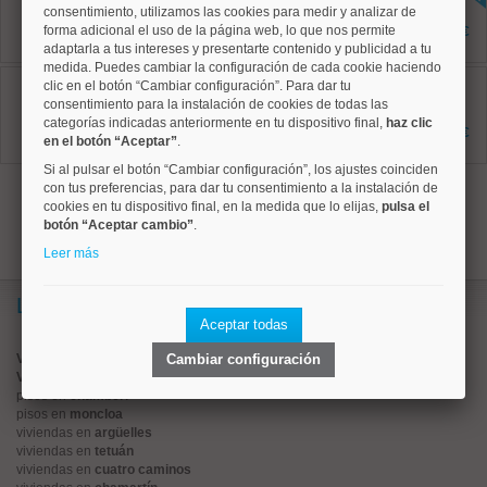
135 m²
consentimiento, utilizamos las cookies para medir y analizar de
2 dormitorios
forma adicional el uso de la página web, lo que nos permite
1.220.000 €
2 baños
adaptarla a tus intereses y presentarte contenido y publicidad a tu
medida. Puedes cambiar la configuración de cada cookie haciendo
Arganzuela, Palos de Moguer
clic en el botón “Cambiar configuración”. Para dar tu
Ref: 10008859
consentimiento para la instalación de cookies de todas las
157 m²
categorías indicadas anteriormente en tu dispositivo final,
haz clic
6 dormitorios
1.089.000 €
en el botón “Aceptar”
.
6 baños
Si al pulsar el botón “Cambiar configuración”, los ajustes coinciden
1
con tus preferencias, para dar tu consentimiento a la instalación de
cookies en tu dispositivo final, en la medida que lo elijas,
pulsa el
botón “Aceptar cambio”
.
Leer más
Lo más buscado
Aceptar todas
Valorar vivienda online
Cambiar configuración
Vender piso
pisos en
chamberí
pisos en
moncloa
viviendas en
argüelles
viviendas en
tetuán
viviendas en
cuatro caminos