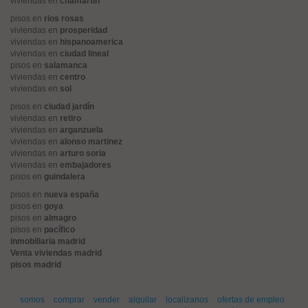
viviendas en
chamartín
pisos en
rios rosas
viviendas en
prosperidad
viviendas en
hispanoamerica
viviendas en
ciudad lineal
pisos en
salamanca
viviendas en
centro
viviendas en
sol
pisos en
ciudad jardín
viviendas en
retiro
viviendas en
arganzuela
viviendas en
alonso martinez
viviendas en
arturo soria
viviendas en
embajadores
pisos en
guindalera
pisos en
nueva españa
pisos en
goya
pisos en
almagro
pisos en
pacífico
inmobiliaria madrid
Venta viviendas madrid
pisos madrid
somos
comprar
vender
alquilar
localízanos
ofertas de empleo