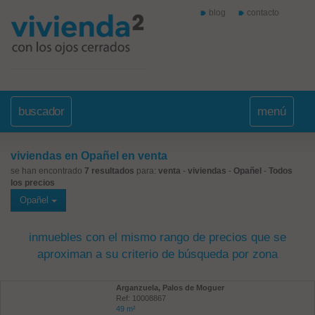
blog
contacto
buscador
menú
viviendas en Opañel en venta
se han encontrado
7 resultados
para:
venta
-
viviendas
-
Opañel
-
Todos
los precios
Opañel
inmuebles con el mismo rango de precios que se
aproximan a su criterio de búsqueda por zona
Arganzuela, Palos de Moguer
Ref: 10008867
49 m²