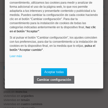
49 m²
consentimiento, utilizamos las cookies para medir y analizar de
3 dormitorios
forma adicional el uso de la página web, lo que nos permite
425.000 €
1 baños
adaptarla a tus intereses y presentarte contenido y publicidad a tu
medida. Puedes cambiar la configuración de cada cookie haciendo
Arganzuela, Palos de Moguer
clic en el botón “Cambiar configuración”. Para dar tu
Ref: 10008859
consentimiento para la instalación de cookies de todas las
157 m²
categorías indicadas anteriormente en tu dispositivo final,
haz clic
6 dormitorios
1.089.000 €
en el botón “Aceptar”
.
6 baños
Si al pulsar el botón “Cambiar configuración”, los ajustes coinciden
1
con tus preferencias, para dar tu consentimiento a la instalación de
cookies en tu dispositivo final, en la medida que lo elijas,
pulsa el
botón “Aceptar cambio”
.
Leer más
Lo más buscado
Aceptar todas
Valorar vivienda online
Cambiar configuración
Vender piso
pisos en
chamberí
pisos en
moncloa
viviendas en
argüelles
viviendas en
tetuán
viviendas en
cuatro caminos