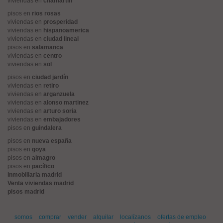
viviendas en
chamartín
pisos en
rios rosas
viviendas en
prosperidad
viviendas en
hispanoamerica
viviendas en
ciudad lineal
pisos en
salamanca
viviendas en
centro
viviendas en
sol
pisos en
ciudad jardín
viviendas en
retiro
viviendas en
arganzuela
viviendas en
alonso martinez
viviendas en
arturo soria
viviendas en
embajadores
pisos en
guindalera
pisos en
nueva españa
pisos en
goya
pisos en
almagro
pisos en
pacífico
inmobiliaria madrid
Venta viviendas madrid
pisos madrid
somos
comprar
vender
alquilar
localízanos
ofertas de empleo