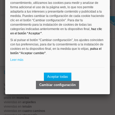
157 m²
consentimiento, utilizamos las cookies para medir y analizar de
6 dormitorios
forma adicional el uso de la página web, lo que nos permite
1.089.000 €
6 baños
adaptarla a tus intereses y presentarte contenido y publicidad a tu
medida. Puedes cambiar la configuración de cada cookie haciendo
Arganzuela, Palos de Moguer
clic en el botón “Cambiar configuración”. Para dar tu
Ref: 10008962
consentimiento para la instalación de cookies de todas las
135 m²
categorías indicadas anteriormente en tu dispositivo final,
haz clic
2 dormitorios
1.220.000 €
en el botón “Aceptar”
.
2 baños
Si al pulsar el botón “Cambiar configuración”, los ajustes coinciden
1
con tus preferencias, para dar tu consentimiento a la instalación de
cookies en tu dispositivo final, en la medida que lo elijas,
pulsa el
botón “Aceptar cambio”
.
Leer más
Lo más buscado
Aceptar todas
Valorar vivienda online
Cambiar configuración
Vender piso
pisos en
chamberí
pisos en
moncloa
viviendas en
argüelles
viviendas en
tetuán
viviendas en
cuatro caminos