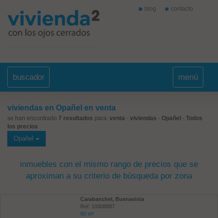
blog
contacto
buscador
menú
viviendas en Opañel en venta
se han encontrado
7 resultados
para:
venta
-
viviendas
-
Opañel
-
Todos
los precios
Opañel
inmuebles con el mismo rango de precios que se
aproximan a su criterio de búsqueda por zona
Carabanchel, Buenavista
Ref: 10008887
80 m²