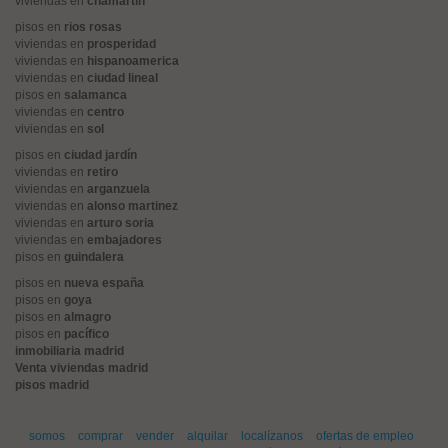
viviendas en
chamartín
pisos en
rios rosas
viviendas en
prosperidad
viviendas en
hispanoamerica
viviendas en
ciudad lineal
pisos en
salamanca
viviendas en
centro
viviendas en
sol
pisos en
ciudad jardín
viviendas en
retiro
viviendas en
arganzuela
viviendas en
alonso martinez
viviendas en
arturo soria
viviendas en
embajadores
pisos en
guindalera
pisos en
nueva españa
pisos en
goya
pisos en
almagro
pisos en
pacífico
inmobiliaria madrid
Venta viviendas madrid
pisos madrid
somos
comprar
vender
alquilar
localízanos
ofertas de empleo