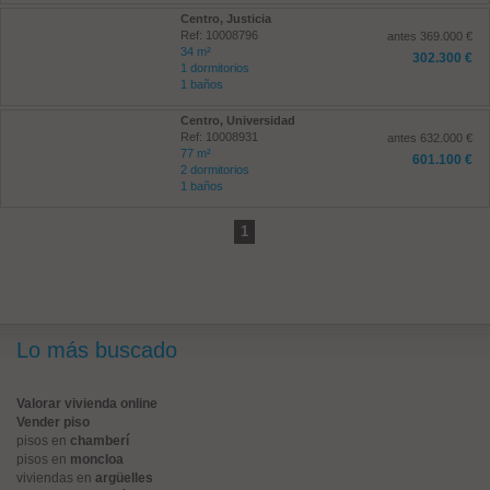
Centro, Justicia
Ref: 10008796
antes 369.000 €
34 m²
302.300 €
1 dormitorios
1 baños
Centro, Universidad
Ref: 10008931
antes 632.000 €
77 m²
601.100 €
2 dormitorios
1 baños
1
Lo más buscado
Valorar vivienda online
Vender piso
pisos en
chamberí
pisos en
moncloa
viviendas en
argüelles