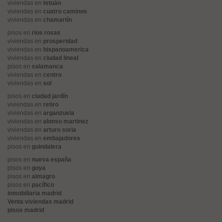
viviendas en
tetuán
viviendas en
cuatro caminos
viviendas en
chamartín
pisos en
rios rosas
viviendas en
prosperidad
viviendas en
hispanoamerica
viviendas en
ciudad lineal
pisos en
salamanca
viviendas en
centro
viviendas en
sol
pisos en
ciudad jardín
viviendas en
retiro
viviendas en
arganzuela
viviendas en
alonso martinez
viviendas en
arturo soria
viviendas en
embajadores
pisos en
guindalera
pisos en
nueva españa
pisos en
goya
pisos en
almagro
pisos en
pacífico
inmobiliaria madrid
Venta viviendas madrid
pisos madrid