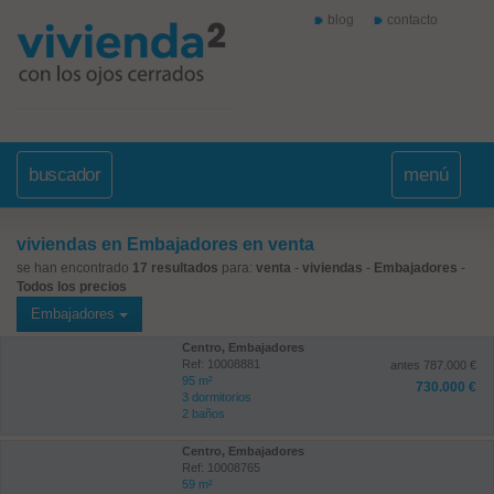
blog
contacto
buscador
menú
viviendas en Embajadores en venta
se han encontrado
17 resultados
para:
venta
-
viviendas
-
Embajadores
-
Todos los precios
Embajadores
Centro, Embajadores
Ref: 10008881
antes 787.000 €
95 m²
730.000 €
3 dormitorios
2 baños
Centro, Embajadores
Ref: 10008765
59 m²