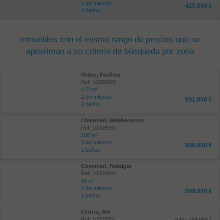
1 dormitorios
425.000 €
1 baños
inmuebles con el mismo rango de precios que se
aproximan a su criterio de búsqueda por zona
Retiro, Pacífico
Ref: 10008929
117 m²
2 dormitorios
891.000 €
2 baños
Chamberí, Vallehermoso
Ref: 10008939
108 m²
3 dormitorios
996.000 €
1 baños
Chamberí, Trafalgar
Ref: 10008944
66 m²
2 dormitorios
599.900 €
1 baños
Centro, Sol
Ref: 10008802
antes 469.000 €