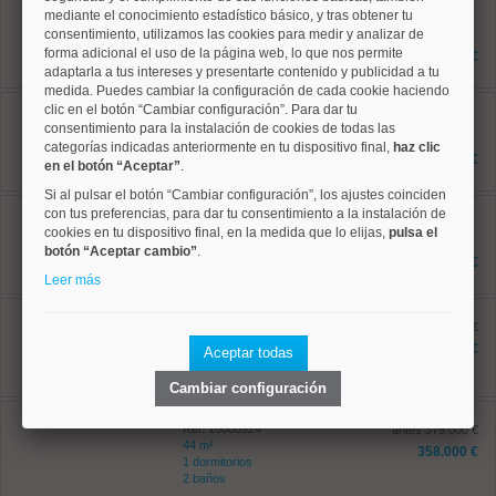
Centro, Palacio
mediante el conocimiento estadístico básico, y tras obtener tu
Ref: 10008892
consentimiento, utilizamos las cookies para medir y analizar de
91 m²
3 dormitorios
forma adicional el uso de la página web, lo que nos permite
730.000 €
1 baños
adaptarla a tus intereses y presentarte contenido y publicidad a tu
medida. Puedes cambiar la configuración de cada cookie haciendo
Centro, Palacio
clic en el botón “Cambiar configuración”. Para dar tu
Ref: 10008706
consentimiento para la instalación de cookies de todas las
164 m²
categorías indicadas anteriormente en tu dispositivo final,
haz clic
3 dormitorios
1.440.000 €
en el botón “Aceptar”
.
2 baños
Si al pulsar el botón “Cambiar configuración”, los ajustes coinciden
Centro, Universidad
con tus preferencias, para dar tu consentimiento a la instalación de
Ref: 10008920
cookies en tu dispositivo final, en la medida que lo elijas,
pulsa el
92 m²
botón “Aceptar cambio”
.
2 dormitorios
649.000 €
2 baños
Leer más
Centro, Palacio
Ref: 10008740
antes 548.500 €
79 m²
475.000 €
Aceptar todas
1 dormitorios
1 baños
Cambiar configuración
Centro, Universidad
Ref: 10008924
antes 379.000 €
44 m²
358.000 €
1 dormitorios
2 baños