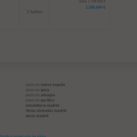
antes 1.709.000 €
1.295.000 €
2 baños
pisos en
nueva españa
pisos en
goya
pisos en
almagro
pisos en
pacífico
inmobiliaria madrid
Venta viviendas madrid
pisos madrid
Política protección de datos