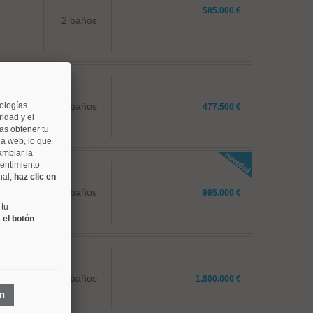
585.000 €
2 baños
nologías
1 baños
477.500 €
idad y el
as obtener tu
na web, lo que
ambiar la
sentimiento
nal,
haz clic en
3 baños
995.000 €
 tu
 el botón
2 baños
1.800.000 €
ón