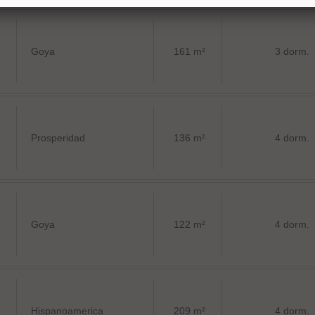
Goya
161 m²
3 dorm.
Prosperidad
136 m²
4 dorm.
Goya
122 m²
4 dorm.
Hispanoamerica
209 m²
4 dorm.