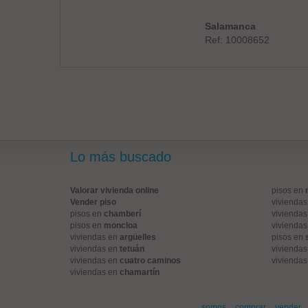
Salamanca
Ref: 10008652
Lo más buscado
Valorar vivienda online
pisos en
Vender piso
vivienda
pisos en
chamberí
vivienda
pisos en
moncloa
vivienda
viviendas en
argüelles
pisos en
viviendas en
tetuán
vivienda
viviendas en
cuatro caminos
vivienda
viviendas en
chamartín
somos
comprar
vender