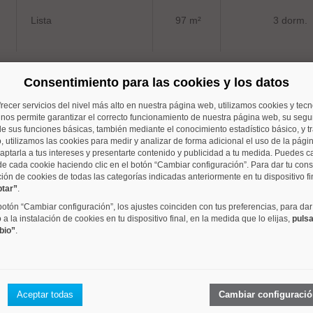
Lista
97 m²
3 dorm.
Consentimiento para las cookies y los datos
frecer servicios del nivel más alto en nuestra página web, utilizamos cookies y tec
Prosperidad
74 m²
3 dorm.
o nos permite garantizar el correcto funcionamiento de nuestra página web, su segur
e sus funciones básicas, también mediante el conocimiento estadístico básico, y tr
, utilizamos las cookies para medir y analizar de forma adicional el uso de la pági
aptarla a tus intereses y presentarte contenido y publicidad a tu medida. Puedes c
de cada cookie haciendo clic en el botón “Cambiar configuración”. Para dar tu con
ción de cookies de todas las categorías indicadas anteriormente en tu dispositivo fi
ptar”
.
Hispanoamerica
110 m²
3 dorm.
 botón “Cambiar configuración”, los ajustes coinciden con tus preferencias, para dar
a la instalación de cookies en tu dispositivo final, en la medida que lo elijas,
pulsa
bio”
.
Recoletos
135 m²
3 dorm.
Aceptar todas
Cambiar configuraci