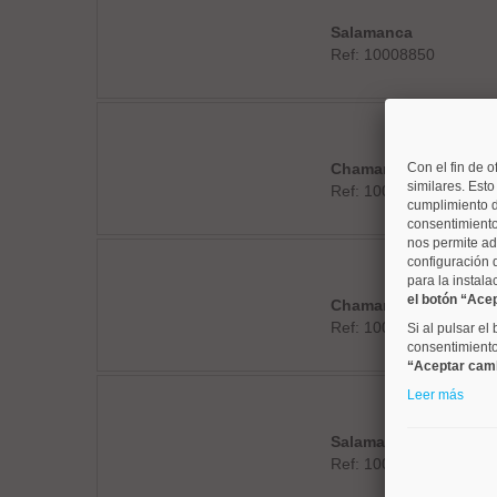
Salamanca
Ref: 10008850
Chamartín
Con el fin de o
similares. Est
Ref: 10008852
cumplimiento d
consentimiento
nos permite ad
configuración 
para la instala
el botón “Ace
Chamartín
Ref: 10008958
Si al pulsar el
consentimiento 
“Aceptar cam
Leer más
Salamanca
Ref: 10008524