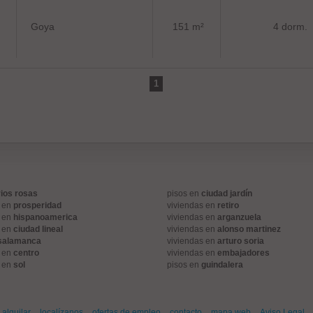
Goya
151 m²
4 dorm.
1
rios rosas
pisos en
ciudad jardín
s en
prosperidad
viviendas en
retiro
s en
hispanoamerica
viviendas en
arganzuela
s en
ciudad lineal
viviendas en
alonso martinez
salamanca
viviendas en
arturo soria
s en
centro
viviendas en
embajadores
s en
sol
pisos en
guindalera
alquilar
localízanos
ofertas de empleo
contacto
mapa web
Aviso Legal