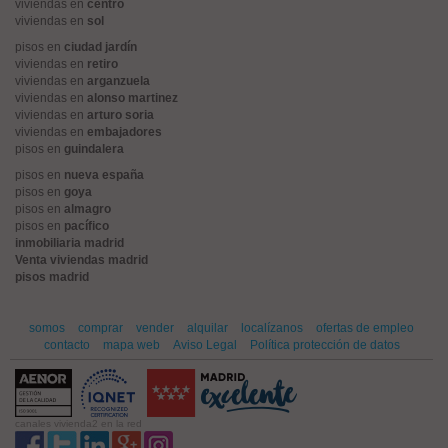
viviendas en
centro
viviendas en
sol
pisos en
ciudad jardín
viviendas en
retiro
viviendas en
arganzuela
viviendas en
alonso martinez
viviendas en
arturo soria
viviendas en
embajadores
pisos en
guindalera
pisos en
nueva españa
pisos en
goya
pisos en
almagro
pisos en
pacífico
inmobiliaria madrid
Venta viviendas madrid
pisos madrid
somos
comprar
vender
alquilar
localízanos
ofertas de empleo
contacto
mapa web
Aviso Legal
Política protección de datos
canales vivienda2 en la red