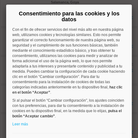
Salamanca, Goya
Ref: 10008940
59 m²
Consentimiento para las cookies y los
1 dormitorios
549.000 €
datos
1 baños
Con el fin de ofrecer servicios del nivel más alto en nuestra página
Chamberí, Trafalgar
web, utilizamos cookies y tecnologías similares. Esto nos permite
Ref: 10008944
garantizar el correcto funcionamiento de nuestra página web, su
66 m²
2 dormitorios
seguridad y el cumplimiento de sus funciones básicas, también
599.900 €
1 baños
mediante el conocimiento estadístico básico, y tras obtener tu
consentimiento, utilizamos las cookies para medir y analizar de
Salamanca, Goya
forma adicional el uso de la página web, lo que nos permite
Ref: 10008816
antes 649.000 €
adaptarla a tus intereses y presentarte contenido y publicidad a tu
73 m²
576.900 €
medida. Puedes cambiar la configuración de cada cookie haciendo
2 dormitorios
clic en el botón “Cambiar configuración”. Para dar tu
1 baños
consentimiento para la instalación de cookies de todas las
categorías indicadas anteriormente en tu dispositivo final,
haz clic
Salamanca, Guindalera
en el botón “Aceptar”
.
Ref: 10008947
43 m²
Si al pulsar el botón “Cambiar configuración”, los ajustes coinciden
1 dormitorios
398.000 €
con tus preferencias, para dar tu consentimiento a la instalación de
1 baños
cookies en tu dispositivo final, en la medida que lo elijas,
pulsa el
botón “Aceptar cambio”
.
Salamanca, Guindalera
Ref: 10008950
Leer más
53 m²
1 dormitorios
393.000 €
1 baños