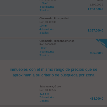
183 m²
1.300.000 €
4 dormitorios
1.200.000 €
3 baños
Chamartín, Prosperidad
Ref: 10008941
196 m²
4 dormitorios
1.397.000 €
3 baños
Chamartín, Hispanoamerica
Ref: 10008958
110 m²
3 dormitorios
995.000 €
3 baños
inmuebles con el mismo rango de precios que se
aproximan a su criterio de búsqueda por zona
Salamanca, Goya
Ref: 10008512
42.84 m²
2 dormitorios
414.000 €
1 baños