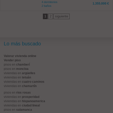
4 dormitorios
1.355.000 €
2 baños
1
2
siguiente
Lo más buscado
Valorar vivienda online
Vender piso
pisos en
chamberí
pisos en
moncloa
viviendas en
argüelles
viviendas en
tetuán
viviendas en
cuatro caminos
viviendas en
chamartín
pisos en
rios rosas
viviendas en
prosperidad
viviendas en
hispanoamerica
viviendas en
ciudad lineal
pisos en
salamanca