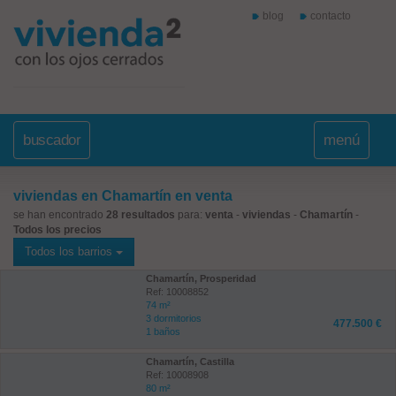
blog
contacto
buscador
menú
viviendas en Chamartín en venta
se han encontrado
28 resultados
para:
venta
-
viviendas
-
Chamartín
-
Todos los precios
Todos los barrios
Chamartín, Prosperidad
Ref: 10008852
74 m²
3 dormitorios
477.500 €
1 baños
Chamartín, Castilla
Ref: 10008908
80 m²