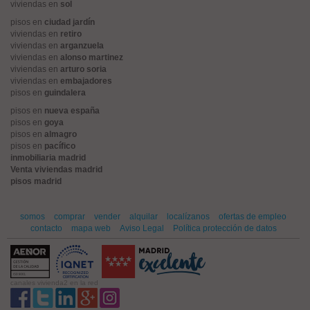
viviendas en
sol
pisos en
ciudad jardín
viviendas en
retiro
viviendas en
arganzuela
viviendas en
alonso martinez
viviendas en
arturo soria
viviendas en
embajadores
pisos en
guindalera
pisos en
nueva españa
pisos en
goya
pisos en
almagro
pisos en
pacífico
inmobiliaria madrid
Venta viviendas madrid
pisos madrid
somos
comprar
vender
alquilar
localízanos
ofertas de empleo
contacto
mapa web
Aviso Legal
Política protección de datos
canales vivienda2 en la red