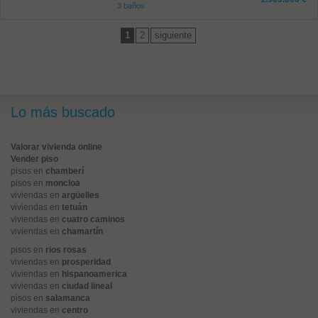
3 baños
1
2
siguiente
Lo más buscado
Valorar vivienda online
Vender piso
pisos en
chamberí
pisos en
moncloa
viviendas en
argüelles
viviendas en
tetuán
viviendas en
cuatro caminos
viviendas en
chamartín
pisos en
rios rosas
viviendas en
prosperidad
viviendas en
hispanoamerica
viviendas en
ciudad lineal
pisos en
salamanca
viviendas en
centro