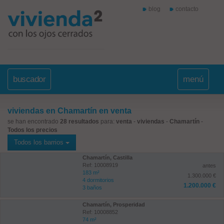
blog
contacto
buscador
menú
viviendas en Chamartín en venta
se han encontrado
28 resultados
para:
venta
-
viviendas
-
Chamartín
-
Todos los precios
Todos los barrios
Chamartín, Castilla
Ref: 10008919
antes
183 m²
1.300.000 €
4 dormitorios
1.200.000 €
3 baños
Chamartín, Prosperidad
Ref: 10008852
74 m²