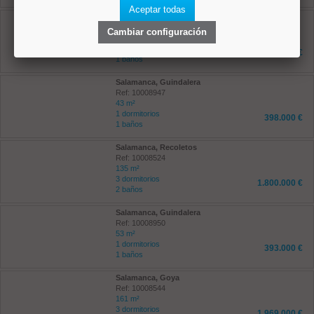
Aceptar todas
Salamanca, Goya
Ref: 10008512
Cambiar configuración
42.84 m²
2 dormitorios
414.000 €
1 baños
Salamanca, Guindalera
Ref: 10008947
43 m²
1 dormitorios
398.000 €
1 baños
Salamanca, Recoletos
Ref: 10008524
135 m²
3 dormitorios
1.800.000 €
2 baños
Salamanca, Guindalera
Ref: 10008950
53 m²
1 dormitorios
393.000 €
1 baños
Salamanca, Goya
Ref: 10008544
161 m²
3 dormitorios
1.969.000 €