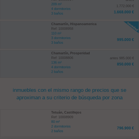
209 m²
1.772.000 €
4 dormitorios
1.668.000 €
3 baños
Chamartín, Hispanoamerica
Ref: 10008958
110 m²
3 dormitorios
995.000 €
3 baños
Chamartín, Prosperidad
Ref: 10008806
antes 985.000 €
136 m²
850.000 €
4 dormitorios
2 baños
inmuebles con el mismo rango de precios que se
aproximan a su criterio de búsqueda por zona
Tetuán, Castillejos
Ref: 10008909
80 m²
2 dormitorios
796.900 €
2 baños