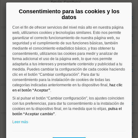
Tetuán, Castillejos
Ref: 10008915
Consentimiento para las cookies y los
80 m²
2 dormitorios
datos
796.900 €
2 baños
Con el fin de ofrecer servicios del nivel más alto en nuestra página
Salamanca, Goya
web, utilizamos cookies y tecnologías similares. Esto nos permite
Ref: 10008816
antes 649.000 €
garantizar el correcto funcionamiento de nuestra página web, su
73 m²
576.900 €
seguridad y el cumplimiento de sus funciones básicas, también
2 dormitorios
mediante el conocimiento estadístico básico, y tras obtener tu
1 baños
consentimiento, utilizamos las cookies para medir y analizar de
forma adicional el uso de la página web, lo que nos permite
Salamanca, Lista
adaptarla a tus intereses y presentarte contenido y publicidad a tu
Ref: 10008850
antes 620.000 €
97 m²
medida. Puedes cambiar la configuración de cada cookie haciendo
585.000 €
3 dormitorios
clic en el botón “Cambiar configuración”. Para dar tu
2 baños
consentimiento para la instalación de cookies de todas las
categorías indicadas anteriormente en tu dispositivo final,
haz clic
Salamanca, Goya
en el botón “Aceptar”
.
Ref: 10008940
59 m²
Si al pulsar el botón “Cambiar configuración”, los ajustes coinciden
1 dormitorios
con tus preferencias, para dar tu consentimiento a la instalación de
549.000 €
1 baños
cookies en tu dispositivo final, en la medida que lo elijas,
pulsa el
botón “Aceptar cambio”
.
Salamanca, Goya
Ref: 10008869
Leer más
antes
122 m²
1.195.000 €
4 dormitorios
1.090.000 €
2 baños