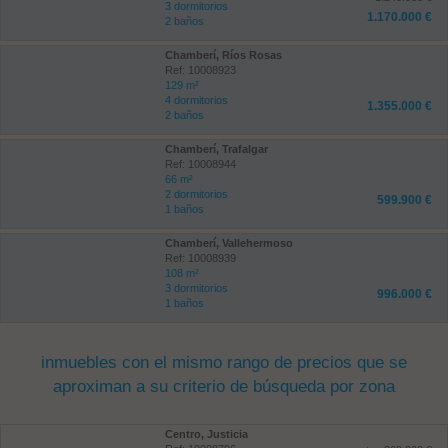
3 dormitorios
1.170.000 €
2 baños
Chamberí, Ríos Rosas
Ref: 10008923
129 m²
4 dormitorios
1.355.000 €
2 baños
Chamberí, Trafalgar
Ref: 10008944
66 m²
2 dormitorios
599.900 €
1 baños
Chamberí, Vallehermoso
Ref: 10008939
108 m²
3 dormitorios
996.000 €
1 baños
inmuebles con el mismo rango de precios que se
aproximan a su criterio de búsqueda por zona
Centro, Justicia