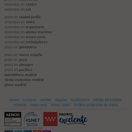
viviendas en
centro
viviendas en
sol
pisos en
ciudad jardín
viviendas en
retiro
viviendas en
arganzuela
viviendas en
alonso martinez
viviendas en
arturo soria
viviendas en
embajadores
pisos en
guindalera
pisos en
nueva españa
pisos en
goya
pisos en
almagro
pisos en
pacífico
inmobiliaria madrid
Venta viviendas madrid
pisos madrid
somos
comprar
vender
alquilar
localízanos
ofertas de empleo
contacto
mapa web
Aviso Legal
Política protección de datos
canales vivienda2 en la red