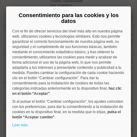
Centro, Universidad
Ref: 10008920
92 m²
Consentimiento para las cookies y los
2 dormitorios
649.000 €
2 baños
datos
Centro, Universidad
Con el fin de ofrecer servicios del nivel más alto en nuestra página
Ref: 10008831
antes 269.000 €
web, utilizamos cookies y tecnologías similares. Esto nos permite
34 m²
249.000 €
garantizar el correcto funcionamiento de nuestra página web, su
1 dormitorios
seguridad y el cumplimiento de sus funciones básicas, también
1 baños
mediante el conocimiento estadístico básico, y tras obtener tu
consentimiento, utilizamos las cookies para medir y analizar de
Centro, Universidad
forma adicional el uso de la página web, lo que nos permite
Ref: 10008924
antes 379.000 €
44 m²
adaptarla a tus intereses y presentarte contenido y publicidad a tu
358.000 €
1 dormitorios
medida. Puedes cambiar la configuración de cada cookie haciendo
2 baños
clic en el botón “Cambiar configuración”. Para dar tu
consentimiento para la instalación de cookies de todas las
Chamartín, El Viso
categorías indicadas anteriormente en tu dispositivo final,
haz clic
Ref: 10008490
en el botón “Aceptar”
.
105 m²
2 dormitorios
Si al pulsar el botón “Cambiar configuración”, los ajustes coinciden
849.000 €
2 baños
con tus preferencias, para dar tu consentimiento a la instalación de
cookies en tu dispositivo final, en la medida que lo elijas,
pulsa el
Moncloa, Argüelles
botón “Aceptar cambio”
.
Ref: 10008862
32 m²
Leer más
1 dormitorios
433.000 €
1 baños