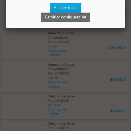
Moncloa, Argüelles
Aceptar todas
Ref: 10008879
antes 630.000 €
70 m²
495.000 €
Cambiar configuración
2 dormitorios
2 baños
Moncloa, Ciudad
Universitaria
Ref: 10008948
173 m²
1.191.000 €
4 dormitorios
3 baños
Moncloa, Ciudad
Universitaria
Ref: 10008846
197 m²
919.000 €
4 dormitorios
3 baños
Salamanca, Goya
Ref: 10008512
42.84 m²
2 dormitorios
414.000 €
1 baños
Salamanca, Goya
Ref: 10008544