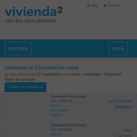
blog
contacto
buscador
menú
viviendas en Chamberí en venta
se han encontrado
27 resultados
para:
venta
-
viviendas
-
Chamberí
-
Todos los precios
Todos los barrios
Chamberí, Ríos Rosas
Ref: 10008786
antes 739.000 €
112 m²
678.000 €
2 dormitorios
2 baños
Chamberí, Ríos Rosas
Ref: 10008880
antes
132 m²
1.245.000 €