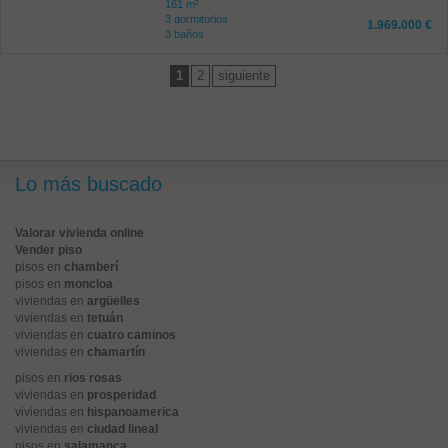
161 m²
3 dormitorios
1.969.000 €
3 baños
1
2
siguiente
Lo más buscado
Valorar vivienda online
Vender piso
pisos en
chamberí
pisos en
moncloa
viviendas en
argüelles
viviendas en
tetuán
viviendas en
cuatro caminos
viviendas en
chamartín
pisos en
rios rosas
viviendas en
prosperidad
viviendas en
hispanoamerica
viviendas en
ciudad lineal
pisos en
salamanca