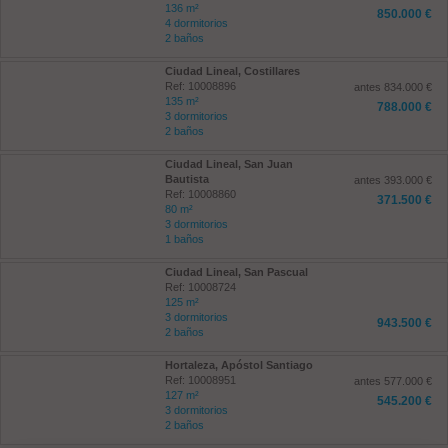
136 m²
850.000 €
4 dormitorios
2 baños
Ciudad Lineal, Costillares
Ref: 10008896
antes 834.000 €
135 m²
788.000 €
3 dormitorios
2 baños
Ciudad Lineal, San Juan
Bautista
antes 393.000 €
Ref: 10008860
371.500 €
80 m²
3 dormitorios
1 baños
Ciudad Lineal, San Pascual
Ref: 10008724
125 m²
3 dormitorios
943.500 €
2 baños
Hortaleza, Apóstol Santiago
Ref: 10008951
antes 577.000 €
127 m²
545.200 €
3 dormitorios
2 baños