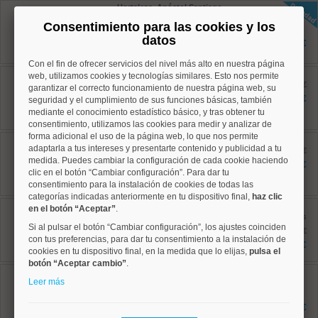
Hortaleza, Apóstol Santiago
Ref: 10008957
Consentimiento para las cookies y los
73 m²
datos
3 dormitorios
392.500 €
1 baños
Con el fin de ofrecer servicios del nivel más alto en nuestra página
Hortaleza, Apóstol Santiago
web, utilizamos cookies y tecnologías similares. Esto nos permite
Ref: 10008792
antes 289.000 €
garantizar el correcto funcionamiento de nuestra página web, su
63 m²
267.000 €
seguridad y el cumplimiento de sus funciones básicas, también
3 dormitorios
mediante el conocimiento estadístico básico, y tras obtener tu
1 baños
consentimiento, utilizamos las cookies para medir y analizar de
forma adicional el uso de la página web, lo que nos permite
Hortaleza, Piovera
adaptarla a tus intereses y presentarte contenido y publicidad a tu
Ref: 10008403
antes 220.000 €
medida. Puedes cambiar la configuración de cada cookie haciendo
27 m²
199.900 €
0 dormitorios
clic en el botón “Cambiar configuración”. Para dar tu
1 baños
consentimiento para la instalación de cookies de todas las
categorías indicadas anteriormente en tu dispositivo final,
haz clic
Salamanca, Goya
en el botón “Aceptar”
.
Ref: 10008869
antes
Si al pulsar el botón “Cambiar configuración”, los ajustes coinciden
122 m²
1.195.000 €
4 dormitorios
con tus preferencias, para dar tu consentimiento a la instalación de
1.090.000 €
2 baños
cookies en tu dispositivo final, en la medida que lo elijas,
pulsa el
botón “Aceptar cambio”
.
Salamanca, Goya
Leer más
Ref: 10008512
42.84 m²
2 dormitorios
414.000 €
1 baños