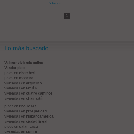
2 baños
1
Lo más buscado
Valorar vivienda online
Vender piso
pisos en
chamberí
pisos en
moncloa
viviendas en
argüelles
viviendas en
tetuán
viviendas en
cuatro caminos
viviendas en
chamartín
pisos en
rios rosas
viviendas en
prosperidad
viviendas en
hispanoamerica
viviendas en
ciudad lineal
pisos en
salamanca
viviendas en
centro