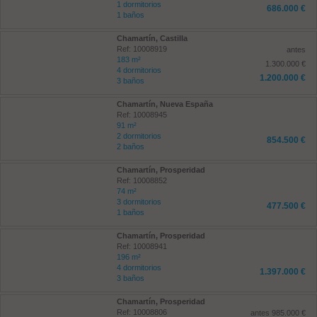
1 dormitorios
686.000 €
1 baños
Chamartín, Castilla
Ref: 10008919
antes
183 m²
1.300.000 €
4 dormitorios
1.200.000 €
3 baños
Chamartín, Nueva España
Ref: 10008945
91 m²
2 dormitorios
854.500 €
2 baños
Chamartín, Prosperidad
Ref: 10008852
74 m²
3 dormitorios
477.500 €
1 baños
Chamartín, Prosperidad
Ref: 10008941
196 m²
4 dormitorios
1.397.000 €
3 baños
Chamartín, Prosperidad
Ref: 10008806
antes 985.000 €