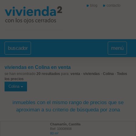
blog
contacto
buscador
menú
viviendas en Colina en venta
se han encontrado
20 resultados
para:
venta
-
viviendas
-
Colina
-
Todos
los precios
Colina
inmuebles con el mismo rango de precios que se
aproximan a su criterio de búsqueda por zona
Chamartín, Castilla
Ref: 10008908
80 m²