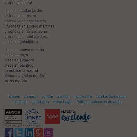
viviendas en
sol
pisos en
ciudad jardín
viviendas en
retiro
viviendas en
arganzuela
viviendas en
alonso martinez
viviendas en
arturo soria
viviendas en
embajadores
pisos en
guindalera
pisos en
nueva españa
pisos en
goya
pisos en
almagro
pisos en
pacífico
inmobiliaria madrid
Venta viviendas madrid
pisos madrid
somos
comprar
vender
alquilar
localízanos
ofertas de empleo
contacto
mapa web
Aviso Legal
Política protección de datos
canales vivienda2 en la red