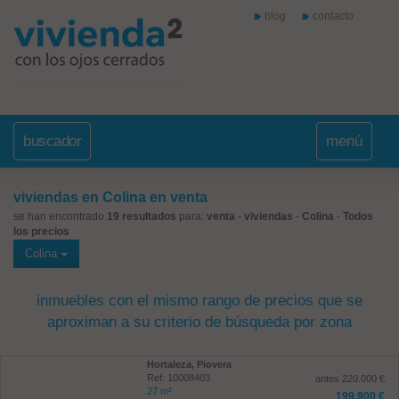
blog
contacto
buscador
menú
viviendas en Colina en venta
se han encontrado
19 resultados
para:
venta
-
viviendas
-
Colina
-
Todos
los precios
Colina
inmuebles con el mismo rango de precios que se
aproximan a su criterio de búsqueda por zona
Hortaleza, Piovera
Ref: 10008403
antes 220.000 €
27 m²
199.900 €