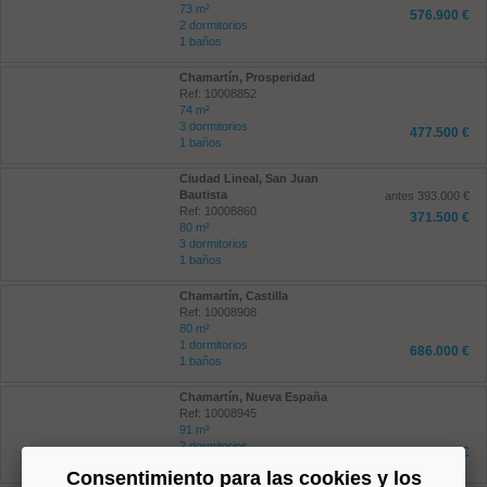
73 m²
576.900 €
2 dormitorios
1 baños
Chamartín, Prosperidad
Ref: 10008852
74 m²
3 dormitorios
477.500 €
1 baños
Ciudad Lineal, San Juan
Bautista
antes 393.000 €
Ref: 10008860
371.500 €
80 m²
3 dormitorios
1 baños
Chamartín, Castilla
Ref: 10008908
80 m²
1 dormitorios
686.000 €
1 baños
Chamartín, Nueva España
Ref: 10008945
91 m²
2 dormitorios
854.500 €
2 baños
Consentimiento para las cookies y los