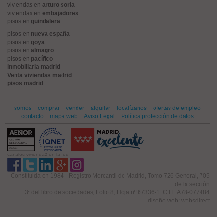
viviendas en
arturo soria
viviendas en
embajadores
pisos en
guindalera
pisos en
nueva españa
pisos en
goya
pisos en
almagro
pisos en
pacífico
inmobiliaria madrid
Venta viviendas madrid
pisos madrid
somos
comprar
vender
alquilar
localízanos
ofertas de empleo
contacto
mapa web
Aviso Legal
Política protección de datos
canales vivienda2 en la red
Constituida en 1984 - Registro Mercantil de Madrid, Tomo 726 General, 705
de la sección
3ª del libro de sociedades, Folio 8, Hoja nº 67336-1. C.I.F. A78-077484
diseño web: websdirect