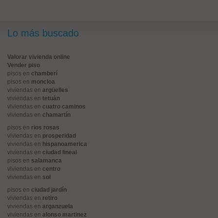
Lo más buscado
Valorar vivienda online
Vender piso
pisos en
chamberí
pisos en
moncloa
viviendas en
argüelles
viviendas en
tetuán
viviendas en
cuatro caminos
viviendas en
chamartín
pisos en
rios rosas
viviendas en
prosperidad
viviendas en
hispanoamerica
viviendas en
ciudad lineal
pisos en
salamanca
viviendas en
centro
viviendas en
sol
pisos en
ciudad jardín
viviendas en
retiro
viviendas en
arganzuela
viviendas en
alonso martinez