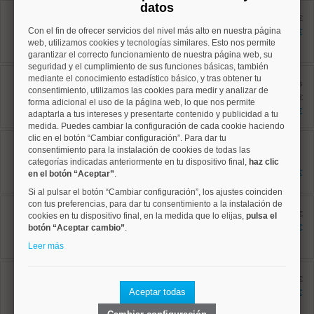
datos
Salamanca, Lista
Ref: 10008850
antes 620.000 €
97 m²
Con el fin de ofrecer servicios del nivel más alto en nuestra página
585.000 €
3 dormitorios
web, utilizamos cookies y tecnologías similares. Esto nos permite
2 baños
garantizar el correcto funcionamiento de nuestra página web, su
seguridad y el cumplimiento de sus funciones básicas, también
Salamanca, Goya
mediante el conocimiento estadístico básico, y tras obtener tu
Ref: 10008869
antes
consentimiento, utilizamos las cookies para medir y analizar de
122 m²
1.195.000 €
forma adicional el uso de la página web, lo que nos permite
4 dormitorios
1.090.000 €
adaptarla a tus intereses y presentarte contenido y publicidad a tu
2 baños
medida. Puedes cambiar la configuración de cada cookie haciendo
clic en el botón “Cambiar configuración”. Para dar tu
Ciudad Lineal, San Pascual
Ref: 10008724
consentimiento para la instalación de cookies de todas las
125 m²
categorías indicadas anteriormente en tu dispositivo final,
haz clic
3 dormitorios
943.500 €
en el botón “Aceptar”
.
2 baños
Si al pulsar el botón “Cambiar configuración”, los ajustes coinciden
Ciudad Lineal, Costillares
con tus preferencias, para dar tu consentimiento a la instalación de
Ref: 10008896
antes 834.000 €
cookies en tu dispositivo final, en la medida que lo elijas,
pulsa el
135 m²
botón “Aceptar cambio”
.
788.000 €
3 dormitorios
2 baños
Leer más
Chamartín, Prosperidad
Ref: 10008806
antes 985.000 €
136 m²
Aceptar todas
850.000 €
4 dormitorios
2 baños