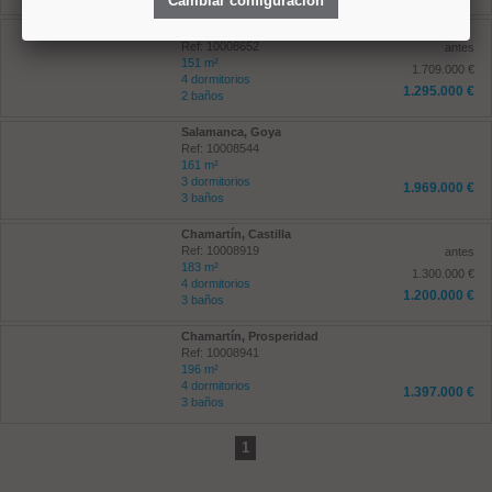
Cambiar configuración
Salamanca, Goya
Ref: 10008652
antes
151 m²
1.709.000 €
4 dormitorios
1.295.000 €
2 baños
Salamanca, Goya
Ref: 10008544
161 m²
3 dormitorios
1.969.000 €
3 baños
Chamartín, Castilla
Ref: 10008919
antes
183 m²
1.300.000 €
4 dormitorios
1.200.000 €
3 baños
Chamartín, Prosperidad
Ref: 10008941
196 m²
4 dormitorios
1.397.000 €
3 baños
1