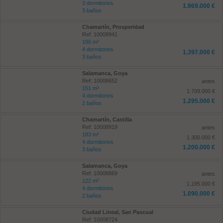
3 dormitorios
1.969.000 €
3 baños
Chamartín, Prosperidad
Ref: 10008941
196 m²
4 dormitorios
1.397.000 €
3 baños
Salamanca, Goya
Ref: 10008652
antes
151 m²
1.709.000 €
4 dormitorios
1.295.000 €
2 baños
Chamartín, Castilla
Ref: 10008919
antes
183 m²
1.300.000 €
4 dormitorios
1.200.000 €
3 baños
Salamanca, Goya
Ref: 10008869
antes
122 m²
1.195.000 €
4 dormitorios
1.090.000 €
2 baños
Ciudad Lineal, San Pascual
Ref: 10008724