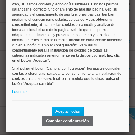
Ref: 10008816
antes 649.000 €
web, utilizamos cookies y tecnologías similares. Esto nos permite
73 m²
garantizar el correcto funcionamiento de nuestra página web, su
576.900 €
2 dormitorios
seguridad y el cumplimiento de sus funciones básicas, también
1 baños
mediante el conocimiento estadístico básico, y tras obtener tu
consentimiento, utilizamos las cookies para medir y analizar de
Salamanca, Goya
forma adicional el uso de la página web, lo que nos permite
Ref: 10008940
adaptarla a tus intereses y presentarte contenido y publicidad a tu
59 m²
medida. Puedes cambiar la configuración de cada cookie haciendo
1 dormitorios
549.000 €
1 baños
clic en el botón “Cambiar configuración”. Para dar tu
consentimiento para la instalación de cookies de todas las
Chamartín, Prosperidad
categorías indicadas anteriormente en tu dispositivo final,
haz clic
Ref: 10008852
en el botón “Aceptar”
.
74 m²
Si al pulsar el botón “Cambiar configuración”, los ajustes coinciden
3 dormitorios
477.500 €
1 baños
con tus preferencias, para dar tu consentimiento a la instalación de
cookies en tu dispositivo final, en la medida que lo elijas,
pulsa el
Salamanca, Goya
botón “Aceptar cambio”
.
Ref: 10008512
Leer más
42.84 m²
2 dormitorios
414.000 €
1 baños
Hortaleza, Apóstol Santiago
Aceptar todas
Ref: 10008957
73 m²
Cambiar configuración
3 dormitorios
392.500 €
1 baños