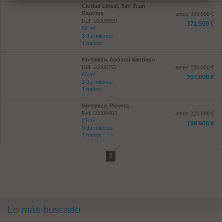
Ciudad Lineal, San Juan
Bautista
antes 393.000 €
Ref: 10008860
371.500 €
80 m²
3 dormitorios
1 baños
Hortaleza, Apóstol Santiago
Ref: 10008792
antes 289.000 €
63 m²
267.000 €
3 dormitorios
1 baños
Hortaleza, Piovera
Ref: 10008403
antes 220.000 €
27 m²
199.900 €
0 dormitorios
1 baños
1
Lo más buscado