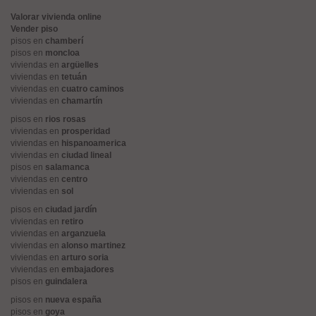
Valorar vivienda online
Vender piso
pisos en
chamberí
pisos en
moncloa
viviendas en
argüelles
viviendas en
tetuán
viviendas en
cuatro caminos
viviendas en
chamartín
pisos en
rios rosas
viviendas en
prosperidad
viviendas en
hispanoamerica
viviendas en
ciudad lineal
pisos en
salamanca
viviendas en
centro
viviendas en
sol
pisos en
ciudad jardín
viviendas en
retiro
viviendas en
arganzuela
viviendas en
alonso martinez
viviendas en
arturo soria
viviendas en
embajadores
pisos en
guindalera
pisos en
nueva españa
pisos en
goya