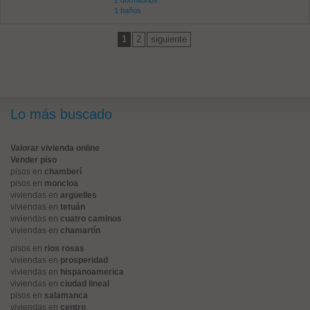
2 dormitorios
1 baños
1
2
siguiente
Lo más buscado
Valorar vivienda online
Vender piso
pisos en
chamberí
pisos en
moncloa
viviendas en
argüelles
viviendas en
tetuán
viviendas en
cuatro caminos
viviendas en
chamartín
pisos en
rios rosas
viviendas en
prosperidad
viviendas en
hispanoamerica
viviendas en
ciudad lineal
pisos en
salamanca
viviendas en
centro