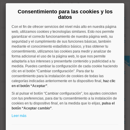
Ciudad Lineal, San Pascual
Ref: 10008724
Consentimiento para las cookies y los
125 m²
datos
3 dormitorios
943.500 €
2 baños
Con el fin de ofrecer servicios del nivel más alto en nuestra página
Hortaleza, Apóstol Santiago
web, utilizamos cookies y tecnologías similares. Esto nos permite
Ref: 10008792
antes 289.000 €
garantizar el correcto funcionamiento de nuestra página web, su
63 m²
seguridad y el cumplimiento de sus funciones básicas, también
267.000 €
3 dormitorios
mediante el conocimiento estadístico básico, y tras obtener tu
1 baños
consentimiento, utilizamos las cookies para medir y analizar de
forma adicional el uso de la página web, lo que nos permite
Hortaleza, Apóstol Santiago
adaptarla a tus intereses y presentarte contenido y publicidad a tu
Ref: 10008957
medida. Puedes cambiar la configuración de cada cookie haciendo
73 m²
clic en el botón “Cambiar configuración”. Para dar tu
3 dormitorios
392.500 €
1 baños
consentimiento para la instalación de cookies de todas las
categorías indicadas anteriormente en tu dispositivo final,
haz clic
Hortaleza, Canillas
en el botón “Aceptar”
.
Ref: 10008895
Si al pulsar el botón “Cambiar configuración”, los ajustes coinciden
110 m²
con tus preferencias, para dar tu consentimiento a la instalación de
3 dormitorios
751.000 €
2 baños
cookies en tu dispositivo final, en la medida que lo elijas,
pulsa el
botón “Aceptar cambio”
.
Hortaleza, Canillas
Leer más
Ref: 10008935
antes 403.000 €
82 m²
358.500 €
3 dormitorios
1 baños