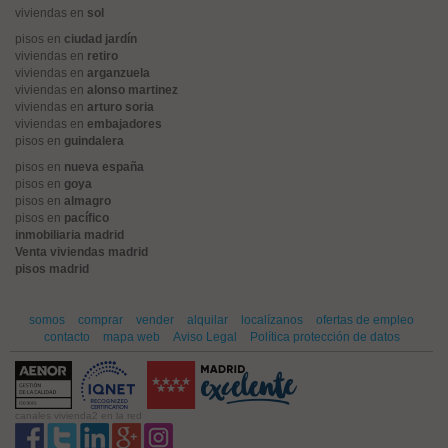
viviendas en
sol
pisos en
ciudad jardín
viviendas en
retiro
viviendas en
arganzuela
viviendas en
alonso martinez
viviendas en
arturo soria
viviendas en
embajadores
pisos en
guindalera
pisos en
nueva españa
pisos en
goya
pisos en
almagro
pisos en
pacífico
inmobiliaria madrid
Venta viviendas madrid
pisos madrid
somos
comprar
vender
alquilar
localízanos
ofertas de empleo
contacto
mapa web
Aviso Legal
Política protección de datos
canales vivienda2 en la red