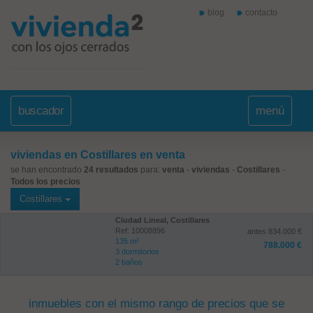
blog
contacto
buscador
menú
viviendas en Costillares en venta
se han encontrado
24 resultados
para:
venta
-
viviendas
-
Costillares
-
Todos los precios
Costillares
Ciudad Lineal, Costillares
Ref: 10008896
antes 834.000 €
135 m²
788.000 €
3 dormitorios
2 baños
inmuebles con el mismo rango de precios que se