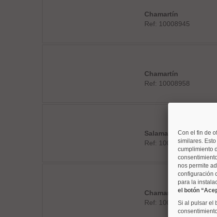
Chamartín
Ref: 10008945
Chamartín
Ref: 10008958
Salamanca
Con el fin de o
similares. Est
Ref: 10008850
cumplimiento d
consentimiento
nos permite ad
configuración 
para la instala
el botón “Ace
Chamartín
Ref: 10008852
Si al pulsar el
consentimiento 