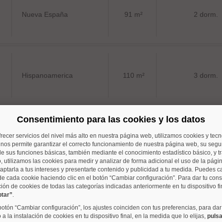
Nueva España
91 m²
2 dorm.
Hispanoamerica
110 m²
3 dorm.
Consentimiento para las cookies y los datos
frecer servicios del nivel más alto en nuestra página web, utilizamos cookies y tec
Lista
97 m²
3 dorm.
o nos permite garantizar el correcto funcionamiento de nuestra página web, su segur
e sus funciones básicas, también mediante el conocimiento estadístico básico, y tr
, utilizamos las cookies para medir y analizar de forma adicional el uso de la pági
aptarla a tus intereses y presentarte contenido y publicidad a tu medida. Puedes c
de cada cookie haciendo clic en el botón “Cambiar configuración”. Para dar tu con
ción de cookies de todas las categorías indicadas anteriormente en tu dispositivo fi
ptar”
.
Prosperidad
74 m²
3 dorm.
 botón “Cambiar configuración”, los ajustes coinciden con tus preferencias, para dar
a la instalación de cookies en tu dispositivo final, en la medida que lo elijas,
pulsa