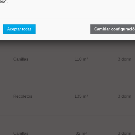
bio”
.
San Juan Bautista
80 m²
3 dorm.
Aceptar todas
Cambiar configuraci
Canillas
110 m²
3 dorm.
Recoletos
135 m²
3 dorm.
Canillas
82 m²
3 dorm.