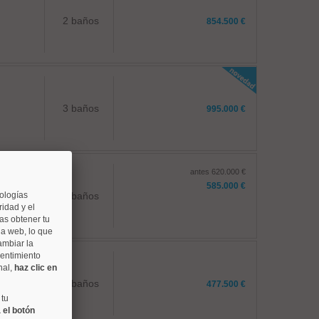
2 baños
854.500 €
3 baños
995.000 €
antes 620.000 €
585.000 €
nologías
2 baños
idad y el
as obtener tu
na web, lo que
ambiar la
sentimiento
nal,
haz clic en
1 baños
477.500 €
 tu
 el botón