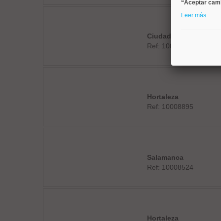
“Aceptar cam
Leer más
Ciudad Lineal
Ref: 10008860
Hortaleza
Ref: 10008895
Salamanca
Ref: 10008524
Hortaleza