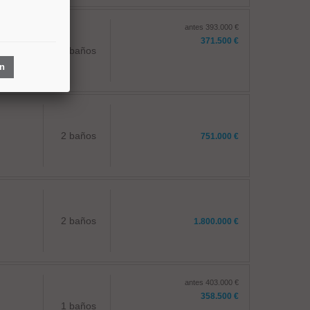
antes 393.000 €
371.500 €
1 baños
ón
2 baños
751.000 €
2 baños
1.800.000 €
antes 403.000 €
358.500 €
1 baños