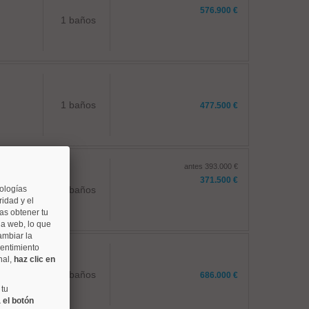
576.900 €
1 baños
1 baños
477.500 €
antes 393.000 €
371.500 €
nologías
1 baños
idad y el
as obtener tu
na web, lo que
ambiar la
sentimiento
nal,
haz clic en
1 baños
686.000 €
 tu
 el botón