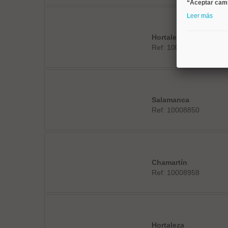
“Aceptar cam
Leer más
Hortaleza
Ref: 10008935
Salamanca
Ref: 10008850
Chamartín
Ref: 10008958
Hortaleza