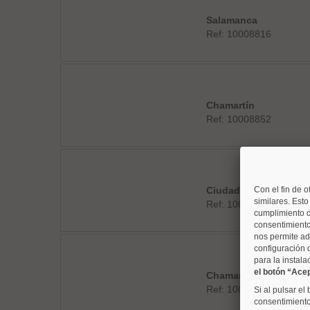
Salamanca
Ref: 10008816
Chamartín
Ref: 10008852
Ciudad Lineal
Con el fin de o
similares. Est
Ref: 10008860
cumplimiento d
consentimiento
nos permite ad
configuración 
para la instala
el botón “Ace
Chamartín
Ref: 10008908
Si al pulsar el
consentimiento 