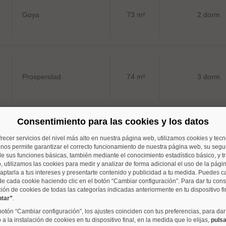
Goya
73 m²
2 dorm.
Prosperidad
74 m²
3 dorm.
Consentimiento para las cookies y los datos
frecer servicios del nivel más alto en nuestra página web, utilizamos cookies y tec
San Juan Bautista
80 m²
3 dorm.
o nos permite garantizar el correcto funcionamiento de nuestra página web, su segur
e sus funciones básicas, también mediante el conocimiento estadístico básico, y tr
, utilizamos las cookies para medir y analizar de forma adicional el uso de la pági
aptarla a tus intereses y presentarte contenido y publicidad a tu medida. Puedes c
de cada cookie haciendo clic en el botón “Cambiar configuración”. Para dar tu con
ción de cookies de todas las categorías indicadas anteriormente en tu dispositivo fi
ptar”
.
Castilla
80 m²
1 dorm.
 botón “Cambiar configuración”, los ajustes coinciden con tus preferencias, para dar
a la instalación de cookies en tu dispositivo final, en la medida que lo elijas,
pulsa