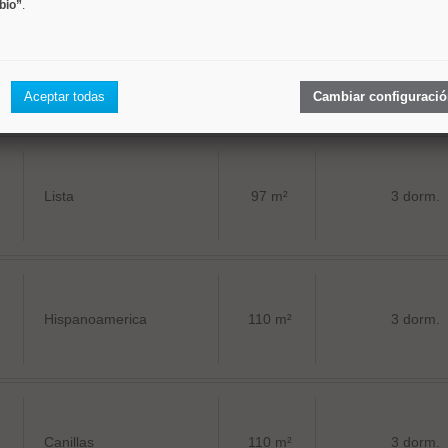
bio”
.
Canillas
82 m²
3 dorm.
Aceptar todas
Cambiar configuraci
Lista
97 m²
3 dorm.
Hispanoamerica
110 m²
3 dorm.
Canillas
110 m²
3 dorm.