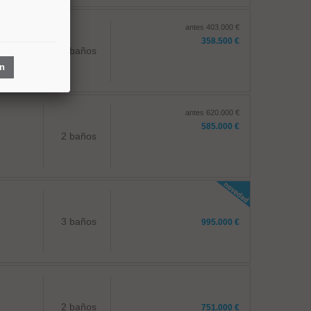
antes 403.000 €
358.500 €
1 baños
ón
antes 620.000 €
585.000 €
2 baños
3 baños
995.000 €
2 baños
751.000 €