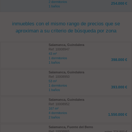
2 dormitorios
254.000 €
1 baños
inmuebles con el mismo rango de precios que se
aproximan a su criterio de búsqueda por zona
Salamanca, Guindalera
Ref: 10008947
43 m²
1 dormitorios
398.000 €
1 baños
Salamanca, Guindalera
Ref: 10008950
53 m²
1 dormitorios
393.000 €
1 baños
Salamanca, Guindalera
Ref: 10008952
167 m²
4 dormitorios
1.550.000 €
2 baños
Salamanca, Fuente del Berro
Ref: 10008865
antes 274.900 €