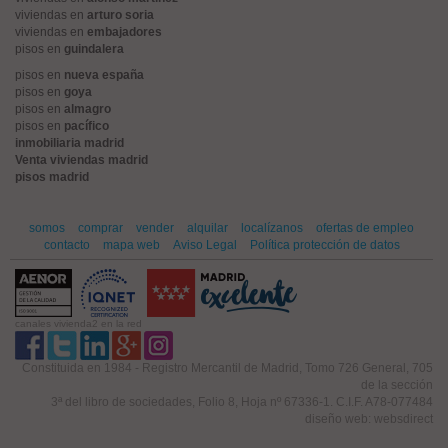
viviendas en
arturo soria
viviendas en
embajadores
pisos en
guindalera
pisos en
nueva españa
pisos en
goya
pisos en
almagro
pisos en
pacífico
inmobiliaria madrid
Venta viviendas madrid
pisos madrid
somos
comprar
vender
alquilar
localízanos
ofertas de empleo
contacto
mapa web
Aviso Legal
Política protección de datos
canales vivienda2 en la red
Constituida en 1984 - Registro Mercantil de Madrid, Tomo 726 General, 705
de la sección
3ª del libro de sociedades, Folio 8, Hoja nº 67336-1. C.I.F. A78-077484
diseño web: websdirect