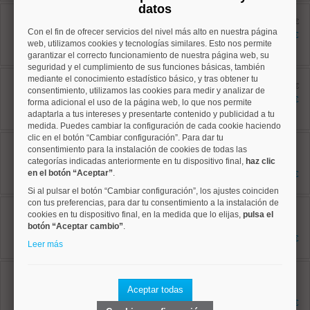
datos
Ciudad Lineal, Quintana
Ref: 10008899
antes 776.500 €
Con el fin de ofrecer servicios del nivel más alto en nuestra página
310 m²
739.000 €
4 dormitorios
web, utilizamos cookies y tecnologías similares. Esto nos permite
1 baños
garantizar el correcto funcionamiento de nuestra página web, su
seguridad y el cumplimiento de sus funciones básicas, también
Ciudad Lineal, Costillares
mediante el conocimiento estadístico básico, y tras obtener tu
Ref: 10008896
antes 834.000 €
consentimiento, utilizamos las cookies para medir y analizar de
135 m²
788.000 €
forma adicional el uso de la página web, lo que nos permite
3 dormitorios
adaptarla a tus intereses y presentarte contenido y publicidad a tu
2 baños
medida. Puedes cambiar la configuración de cada cookie haciendo
clic en el botón “Cambiar configuración”. Para dar tu
Ciudad Lineal, Concepción
consentimiento para la instalación de cookies de todas las
Ref: 10008901
275 m²
categorías indicadas anteriormente en tu dispositivo final,
haz clic
4 dormitorios
en el botón “Aceptar”
.
1.150.000 €
3 baños
Si al pulsar el botón “Cambiar configuración”, los ajustes coinciden
con tus preferencias, para dar tu consentimiento a la instalación de
Ciudad Lineal, Concepción
cookies en tu dispositivo final, en la medida que lo elijas,
Ref: 10008922
pulsa el
110 m²
botón “Aceptar cambio”
.
4 dormitorios
594.000 €
Leer más
2 baños
Ciudad Lineal, Concepción
Ref: 10008820
137 m²
Aceptar todas
3 dormitorios
685.000 €
2 baños