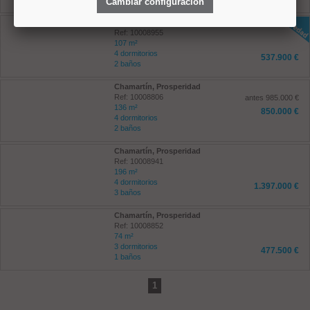
Cambiar configuración
Ciudad Lineal, Concepción
Ref: 10008955
107 m²
4 dormitorios
537.900 €
2 baños
Chamartín, Prosperidad
Ref: 10008806
antes 985.000 €
136 m²
850.000 €
4 dormitorios
2 baños
Chamartín, Prosperidad
Ref: 10008941
196 m²
4 dormitorios
1.397.000 €
3 baños
Chamartín, Prosperidad
Ref: 10008852
74 m²
3 dormitorios
477.500 €
1 baños
1