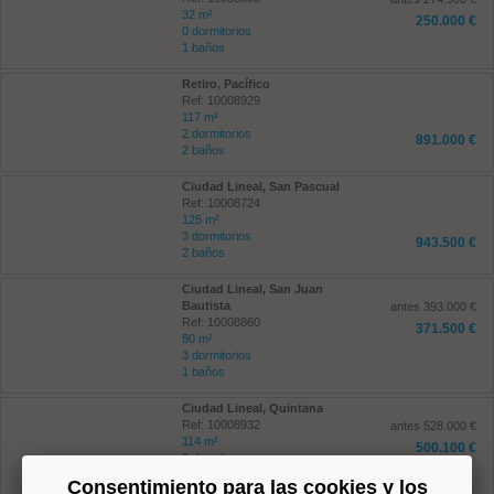
32 m²
250.000 €
0 dormitorios
1 baños
Retiro, Pacífico
Ref: 10008929
117 m²
2 dormitorios
891.000 €
2 baños
Ciudad Lineal, San Pascual
Ref: 10008724
125 m²
3 dormitorios
943.500 €
2 baños
Ciudad Lineal, San Juan
Bautista
antes 393.000 €
Ref: 10008860
371.500 €
80 m²
3 dormitorios
1 baños
Ciudad Lineal, Quintana
Ref: 10008932
antes 528.000 €
114 m²
500.100 €
3 dormitorios
1 baños
Consentimiento para las cookies y los