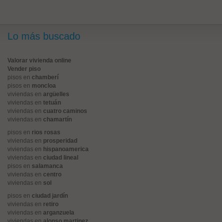
Lo más buscado
Valorar vivienda online
Vender piso
pisos en
chamberí
pisos en
moncloa
viviendas en
argüelles
viviendas en
tetuán
viviendas en
cuatro caminos
viviendas en
chamartín
pisos en
rios rosas
viviendas en
prosperidad
viviendas en
hispanoamerica
viviendas en
ciudad lineal
pisos en
salamanca
viviendas en
centro
viviendas en
sol
pisos en
ciudad jardín
viviendas en
retiro
viviendas en
arganzuela
viviendas en
alonso martinez