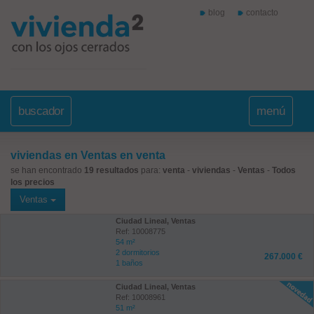
blog
contacto
buscador
menú
viviendas en Ventas en venta
se han encontrado
19 resultados
para:
venta
-
viviendas
-
Ventas
-
Todos
los precios
Ventas
Ciudad Lineal, Ventas
Ref: 10008775
54 m²
2 dormitorios
267.000 €
1 baños
Ciudad Lineal, Ventas
Ref: 10008961
51 m²