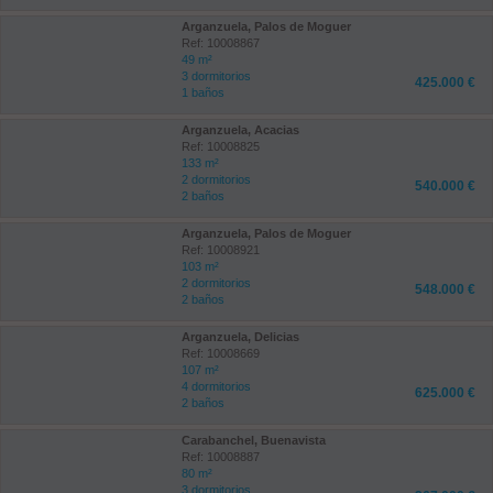
Arganzuela, Palos de Moguer
Ref: 10008867
49 m²
3 dormitorios
425.000 €
1 baños
Arganzuela, Acacias
Ref: 10008825
133 m²
2 dormitorios
540.000 €
2 baños
Arganzuela, Palos de Moguer
Ref: 10008921
103 m²
2 dormitorios
548.000 €
2 baños
Arganzuela, Delicias
Ref: 10008669
107 m²
4 dormitorios
625.000 €
2 baños
Carabanchel, Buenavista
Ref: 10008887
80 m²
3 dormitorios