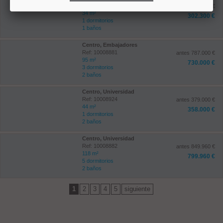
Ref: 10008796
antes 369.000 €
34 m²
302.300 €
1 dormitorios
1 baños
Centro, Embajadores
Ref: 10008881
antes 787.000 €
95 m²
730.000 €
3 dormitorios
2 baños
Centro, Universidad
Ref: 10008924
antes 379.000 €
44 m²
358.000 €
1 dormitorios
2 baños
Centro, Universidad
Ref: 10008882
antes 849.960 €
118 m²
799.960 €
5 dormitorios
2 baños
1
2
3
4
5
siguiente