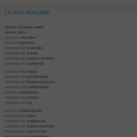
Lo más buscado
Valorar vivienda online
Vender piso
pisos en
chamberí
pisos en
moncloa
viviendas en
argüelles
viviendas en
tetuán
viviendas en
cuatro caminos
viviendas en
chamartín
pisos en
rios rosas
viviendas en
prosperidad
viviendas en
hispanoamerica
viviendas en
ciudad lineal
pisos en
salamanca
viviendas en
centro
viviendas en
sol
pisos en
ciudad jardín
viviendas en
retiro
viviendas en
arganzuela
viviendas en
alonso martinez
viviendas en
arturo soria
viviendas en
embajadores