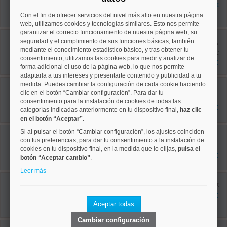
77 m²
601.100 €
2 dormitorios
Con el fin de ofrecer servicios del nivel más alto en nuestra página
1 baños
web, utilizamos cookies y tecnologías similares. Esto nos permite
garantizar el correcto funcionamiento de nuestra página web, su
Centro, Justicia
seguridad y el cumplimiento de sus funciones básicas, también
Ref: 10008814
antes
mediante el conocimiento estadístico básico, y tras obtener tu
221 m²
1.969.000 €
6 dormitorios
consentimiento, utilizamos las cookies para medir y analizar de
1.650.000 €
2 baños
forma adicional el uso de la página web, lo que nos permite
adaptarla a tus intereses y presentarte contenido y publicidad a tu
Centro, Embajadores
medida. Puedes cambiar la configuración de cada cookie haciendo
Ref: 10008765
clic en el botón “Cambiar configuración”. Para dar tu
59 m²
consentimiento para la instalación de cookies de todas las
1 dormitorios
425.000 €
categorías indicadas anteriormente en tu dispositivo final,
haz clic
1 baños
en el botón “Aceptar”
.
Centro, Universidad
Si al pulsar el botón “Cambiar configuración”, los ajustes coinciden
Ref: 10008920
con tus preferencias, para dar tu consentimiento a la instalación de
92 m²
cookies en tu dispositivo final, en la medida que lo elijas,
pulsa el
2 dormitorios
649.000 €
botón “Aceptar cambio”
.
2 baños
Leer más
Centro, Universidad
Ref: 10008831
antes 269.000 €
34 m²
249.000 €
1 dormitorios
Aceptar todas
1 baños
Cambiar configuración
Centro, Justicia