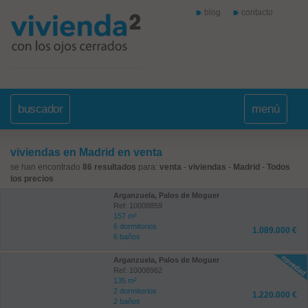
blog
contacto
buscador
menú
viviendas en Madrid en venta
se han encontrado
86 resultados
para:
venta
-
viviendas
-
Madrid
-
Todos
los precios
Arganzuela, Palos de Moguer
Ref: 10008859
157 m²
6 dormitorios
1.089.000 €
6 baños
Arganzuela, Palos de Moguer
Ref: 10008962
135 m²
2 dormitorios
1.220.000 €
2 baños